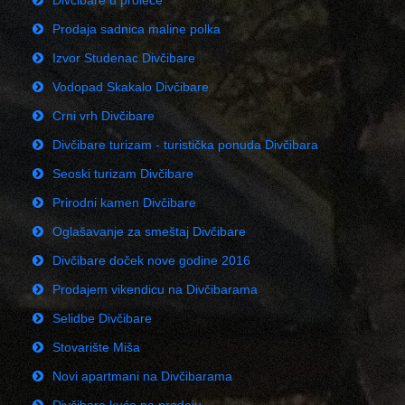
Divčibare u proleće
Prodaja sadnica maline polka
Izvor Studenac Divčibare
Vodopad Skakalo Divčibare
Crni vrh Divčibare
Divčibare turizam - turistička ponuda Divčibara
Seoski turizam Divčibare
Prirodni kamen Divčibare
Oglašavanje za smeštaj Divčibare
Divčibare doček nove godine 2016
Prodajem vikendicu na Divčibarama
Selidbe Divčibare
Stovarište Miša
Novi apartmani na Divčibarama