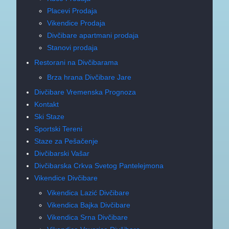
Placevi Prodaja
Vikendice Prodaja
Divčibare apartmani prodaja
Stanovi prodaja
Restorani na Divčibarama
Brza hrana Divčibare Jare
Divčibare Vremenska Prognoza
Kontakt
Ski Staze
Sportski Tereni
Staze za Pešačenje
Divčibarski Vašar
Divčibarska Crkva Svetog Pantelejmona
Vikendice Divčibare
Vikendica Lazić Divčibare
Vikendica Bajka Divčibare
Vikendica Srna Divčibare