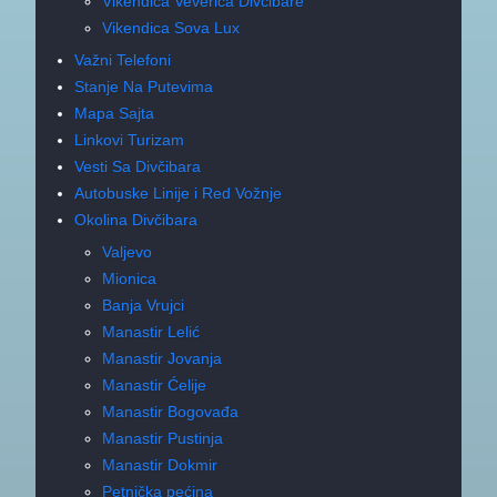
Vikendica Veverica Divčibare
Vikendica Sova Lux
Važni Telefoni
Stanje Na Putevima
Mapa Sajta
Linkovi Turizam
Vesti Sa Divčibara
Autobuske Linije i Red Vožnje
Okolina Divčibara
Valjevo
Mionica
Banja Vrujci
Manastir Lelić
Manastir Jovanja
Manastir Ćelije
Manastir Bogovađa
Manastir Pustinja
Manastir Dokmir
Petnička pećina