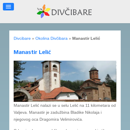
Divcibare
»
Okolina Divčibara
»
Manastir Lelić
Manastir Lelić
Manastir Lelić nalazi se u selu Lelić na 11 kilometara od
Valjeva. Manastir je zadužbina Bladike Nikolaja i
njegovog oca Dragomira Velimirovića.