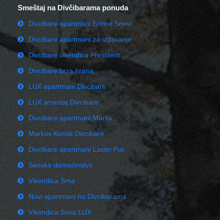
Smeštaj na Divčibarama ponuda
Divcibare apartmani Borovi Snovi
Divcibare apartmani za izdavanje
Divcibare vikendica President
Divcibare brza hrana
LUX apartmani Divcibare
LUX smestaj Divcibare
Divcibare apartmani Marija
Markov Konak Divcibare
Divcibare apartmani Lastin Put
Seosko domaćinstvo
Vikendica Srna
Novi apartmani na Divcibarama
Vikendica Sova LUX