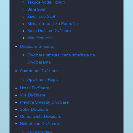
Tekuće Vode i Izvori
Biljni Svet
Životinjski Svet
Klima i Terapijsko Područje
Kako Doći na Divčibare
Manifestacije
Divčibare Smeštaj
Divcibare smestaj cene smeštaja na
Divčibarama
Apartmani Divčibare
Apartmani Repić
Hoteli Divčibare
Vile Divčibare
Privatni Smeštaj Divčibare
Sobe Divčibare
Odmarališta Divčibare
Nekretnine Divčibare
Kuće Prodaja