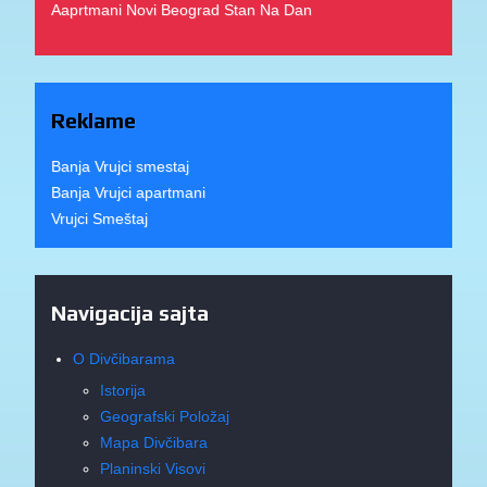
Aaprtmani Novi Beograd Stan Na Dan
Reklame
Banja Vrujci smestaj
Banja Vrujci apartmani
Vrujci Smeštaj
Navigacija sajta
O Divčibarama
Istorija
Geografski Položaj
Mapa Divčibara
Planinski Visovi