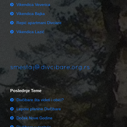
Vikendica Veverica
Vikendica Bajka
Repić apartmani Divciare
Vikendica Lazić
smestaj@divcibare.org.rs
Poslednje Teme
Divčibare šta videti i obići?
Lepote planine Divčibare
Doček Nove Godine