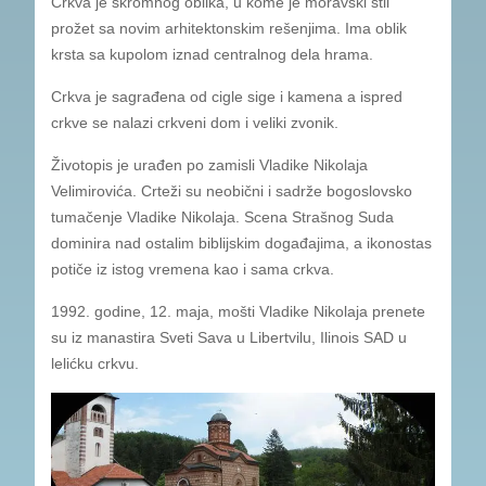
Crkva je skromnog oblika, u kome je moravski stil
prožet sa novim arhitektonskim rešenjima. Ima oblik
krsta sa kupolom iznad centralnog dela hrama.
Crkva je sagrađena od cigle sige i kamena a ispred
crkve se nalazi crkveni dom i veliki zvonik.
Životopis je urađen po zamisli Vladike Nikolaja
Velimirovića. Crteži su neobični i sadrže bogoslovsko
tumačenje Vladike Nikolaja. Scena Strašnog Suda
dominira nad ostalim biblijskim događajima, a ikonostas
potiče iz istog vremena kao i sama crkva.
1992. godine, 12. maja, mošti Vladike Nikolaja prenete
su iz manastira Sveti Sava u Libertvilu, Ilinois SAD u
lelićku crkvu.