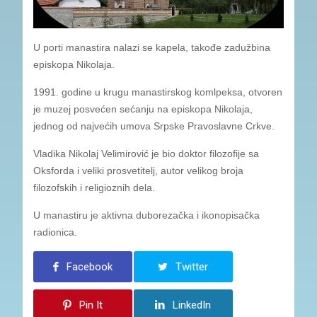
U porti manastira nalazi se kapela, takođe zadužbina
episkopa Nikolaja.
1991. godine u krugu manastirskog komlpeksa, otvoren
je muzej posvećen sećanju na episkopa Nikolaja,
jednog od najvećih umova Srpske Pravoslavne Crkve.
Vladika Nikolaj Velimirović je bio doktor filozofije sa
Oksforda i veliki prosvetitelj, autor velikog broja
filozofskih i religioznih dela.
U manastiru je aktivna duborezačka i ikonopisačka
radionica.
Facebook
Twitter
Pin It
LinkedIn