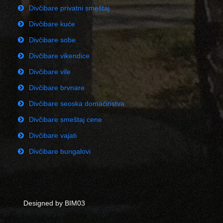
Divčibare privatni smeštaj
Divčibare kuće
Divčibare sobe
Divčibare vikendice
Divčibare vile
Divčibare brvnare
Divčibare seoska domaćinstva
Divčibare smeštaj cene
Divčibare vajati
Divčibare bungalovi
Designed by BIM03