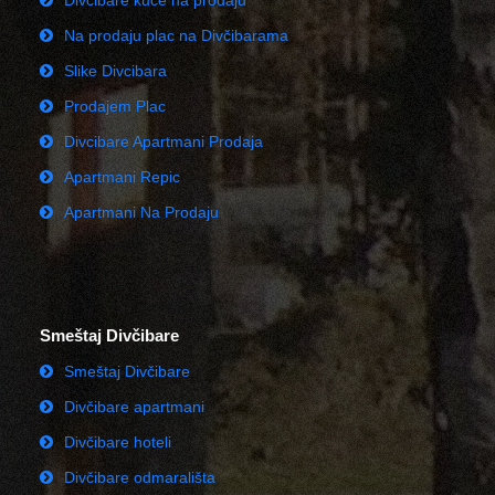
Divčibare kuće na prodaju
Na prodaju plac na Divčibarama
Slike Divcibara
Prodajem Plac
Divcibare Apartmani Prodaja
Apartmani Repic
Apartmani Na Prodaju
Smeštaj Divčibare
Smeštaj Divčibare
Divčibare apartmani
Divčibare hoteli
Divčibare odmarališta