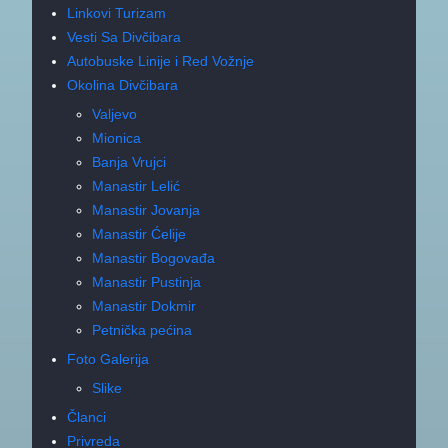
Linkovi Turizam
Vesti Sa Divčibara
Autobuske Linije i Red Vožnje
Okolina Divčibara
Valjevo
Mionica
Banja Vrujci
Manastir Lelić
Manastir Jovanja
Manastir Ćelije
Manastir Bogovađa
Manastir Pustinja
Manastir Dokmir
Petnička pećina
Foto Galerija
Slike
Članci
Privreda