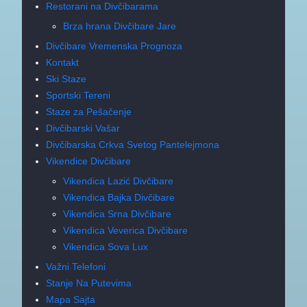
Restorani na Divčibarama
Brza hrana Divčibare Jare
Divčibare Vremenska Prognoza
Kontakt
Ski Staze
Sportski Tereni
Staze za Pešačenje
Divčibarski Vašar
Divčibarska Crkva Svetog Pantelejmona
Vikendice Divčibare
Vikendica Lazić Divčibare
Vikendica Bajka Divčibare
Vikendica Srna Divčibare
Vikendica Veverica Divčibare
Vikendica Sova Lux
Važni Telefoni
Stanje Na Putevima
Mapa Sajta