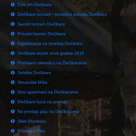
Crni vrh Divčibare
Divčibare turizam - turistička ponuda Divčibara
Seoski turizam Divčibare
Prirodni kamen Divčibare
Oglašavanje za smeštaj Divčibare
Divčibare doček nove godine 2016
Prodajem vikendicu na Divčibarama
Selidbe Divčibare
Stovarište Miša
Novi apartmani na Divčibarama
Divčibare kuće na prodaju
Na prodaju plac na Divčibarama
Slike Divcibara
Prodajem Plac