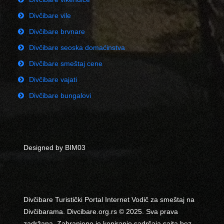
Divčibare vile
Divčibare brvnare
Divčibare seoska domaćinstva
Divčibare smeštaj cene
Divčibare vajati
Divčibare bungalovi
Designed by BIM03
Divčibare Turistički Portal Internet Vodič za smeštaj na
Divčibarama. Divcibare.org.rs © 2025. Sva prava
zadržana. Zabranjeno je kopiranje sadršaja sajta bez