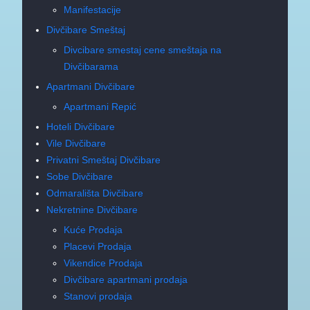
Manifestacije
Divčibare Smeštaj
Divcibare smestaj cene smeštaja na
Divčibarama
Apartmani Divčibare
Apartmani Repić
Hoteli Divčibare
Vile Divčibare
Privatni Smeštaj Divčibare
Sobe Divčibare
Odmarališta Divčibare
Nekretnine Divčibare
Kuće Prodaja
Placevi Prodaja
Vikendice Prodaja
Divčibare apartmani prodaja
Stanovi prodaja