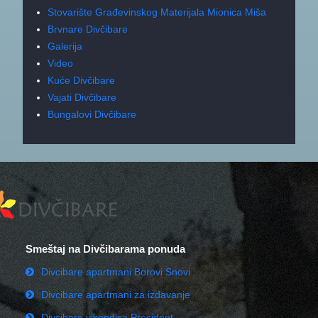
Stovarište Građevinskog Materijala Mionica Miša
Brvnare Divčibare
Galerija
Video
Kuće Divčibare
Vajati Divčibare
Bungalovi Divčibare
Smeštaj na Divčibarama ponuda
Divcibare apartmani Borovi Snovi
Divcibare apartmani za izdavanje
Divcibare vikendica President