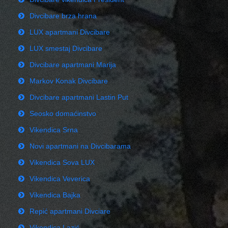
Divcibare brza hrana
LUX apartmani Divcibare
LUX smestaj Divcibare
Divcibare apartmani Marija
Markov Konak Divcibare
Divcibare apartmani Lastin Put
Seosko domaćinstvo
Vikendica Srna
Novi apartmani na Divcibarama
Vikendica Sova LUX
Vikendica Veverica
Vikendica Bajka
Repić apartmani Divciare
Vikendica Lazić