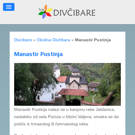
Divcibare
»
Okolina Divčibara
»
Manastir Pustinja
Manastir Pustinja
Manastir Pustinja nalazi se u kanjonu reke Jablanica,
nedaleko od sela Poćuta u blizini Valjeva, smatra se da
potiče iz trinaestog ili četrnaestog veka.