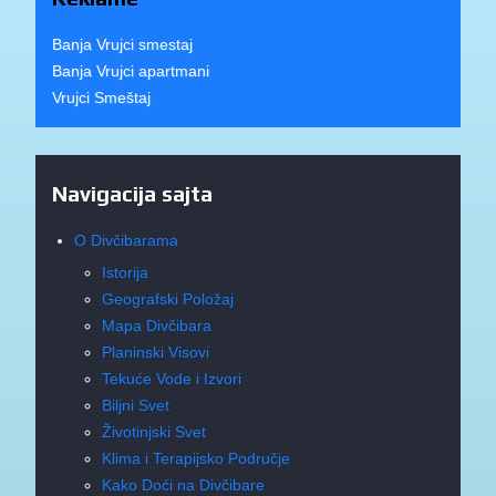
Banja Vrujci smestaj
Banja Vrujci apartmani
Vrujci Smeštaj
Navigacija sajta
O Divčibarama
Istorija
Geografski Položaj
Mapa Divčibara
Planinski Visovi
Tekuće Vode i Izvori
Biljni Svet
Životinjski Svet
Klima i Terapijsko Područje
Kako Doći na Divčibare