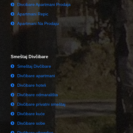
Divcibare Apartmani Prodaja
Apartmani Repic
Apartmani Na Prodaju
Smeštaj Divčibare
Smeštaj Divčibare
Divčibare apartmani
Divčibare hoteli
Divčibare odmarališta
Divčibare privatni smeštaj
Divčibare kuće
Divčibare sobe
Divčibare vikendice