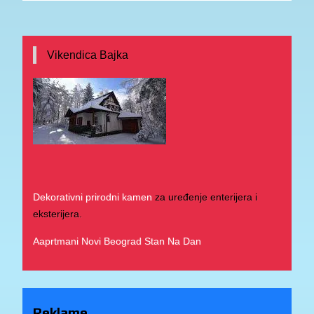
Vikendica Bajka
Dekorativni prirodni kamen
za uređenje enterijera i
eksterijera.
Aaprtmani Novi Beograd Stan Na Dan
Reklame