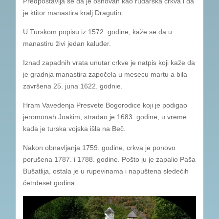
Predpostavlja se da je osnovan kao rudarska crkva i da
je ktitor manastira kralj Dragutin.
U Turskom popisu iz 1572. godine, kaže se da u
manastiru živi jedan kaluđer.
Iznad zapadnih vrata unutar crkve je natpis koji kaže da
je gradnja manastira započela u mesecu martu a bila
završena 25. juna 1622. godnie.
Hram Vavedenja Presvete Bogorodice koji je podigao
jeromonah Joakim, stradao je 1683. godine, u vreme
kada je turska vojska išla na Beč.
Nakon obnavljanja 1759. godine, crkva je ponovo
porušena 1787. i 1788. godine. Pošto ju je zapalio Paša
Bušatlija, ostala je u rupevinama i napuštena sledećih
četrdeset godina.