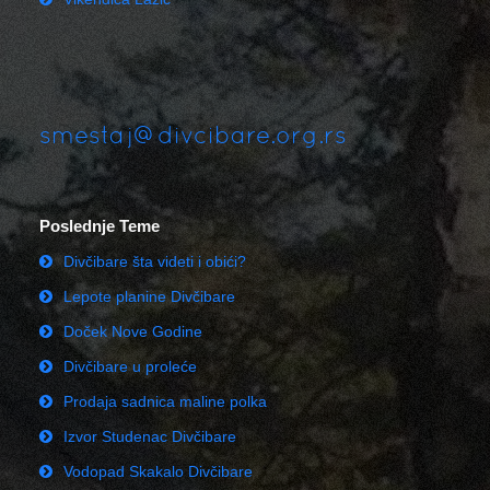
smestaj@divcibare.org.rs
Poslednje Teme
Divčibare šta videti i obići?
Lepote planine Divčibare
Doček Nove Godine
Divčibare u proleće
Prodaja sadnica maline polka
Izvor Studenac Divčibare
Vodopad Skakalo Divčibare