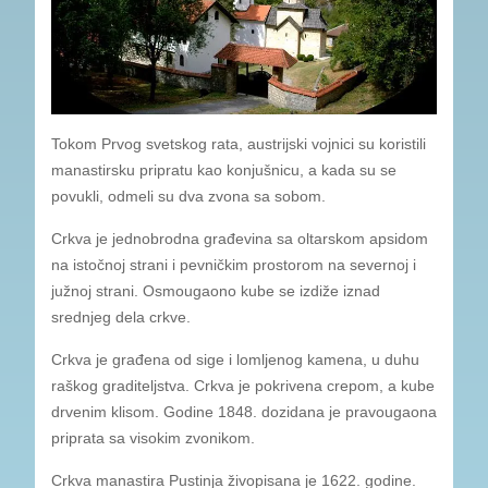
Tokom Prvog svetskog rata, austrijski vojnici su koristili
manastirsku pripratu kao konjušnicu, a kada su se
povukli, odmeli su dva zvona sa sobom.
Crkva je jednobrodna građevina sa oltarskom apsidom
na istočnoj strani i pevničkim prostorom na severnoj i
južnoj strani. Osmougaono kube se izdiže iznad
srednjeg dela crkve.
Crkva je građena od sige i lomljenog kamena, u duhu
raškog graditeljstva. Crkva je pokrivena crepom, a kube
drvenim klisom. Godine 1848. dozidana je pravougaona
priprata sa visokim zvonikom.
Crkva manastira Pustinja živopisana je 1622. godine.