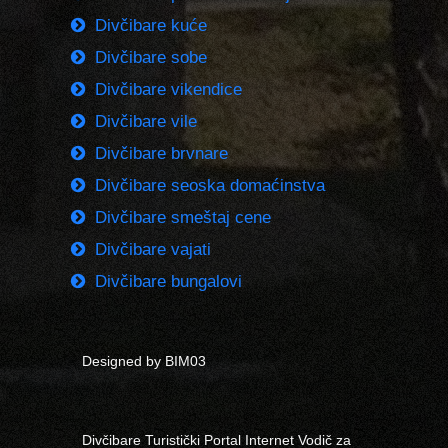
Divčibare kuće
Divčibare sobe
Divčibare vikendice
Divčibare vile
Divčibare brvnare
Divčibare seoska domaćinstva
Divčibare smeštaj cene
Divčibare vajati
Divčibare bungalovi
Designed by BIM03
Divčibare Turistički Portal Internet Vodič za