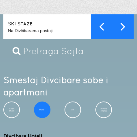
SKI STAZE
Na Divčibarama postoji
Smestaj Divcibare
sobe i
apartmani
Divcibare Hoteli