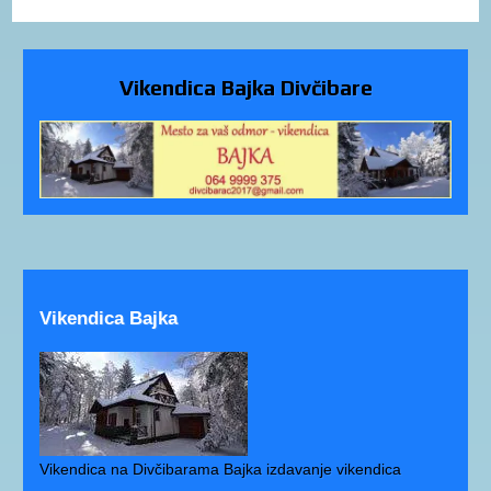
Vikendica Bajka Divčibare
Vikendica Bajka
Vikendica na Divčibarama Bajka izdavanje vikendica