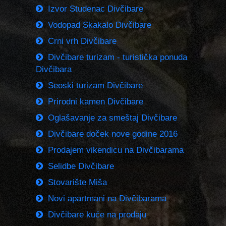
Izvor Studenac Divčibare
Vodopad Skakalo Divčibare
Crni vrh Divčibare
Divčibare turizam - turistička ponuda
Divčibara
Seoski turizam Divčibare
Prirodni kamen Divčibare
Oglašavanje za smeštaj Divčibare
Divčibare doček nove godine 2016
Prodajem vikendicu na Divčibarama
Selidbe Divčibare
Stovarište Miša
Novi apartmani na Divčibarama
Divčibare kuće na prodaju