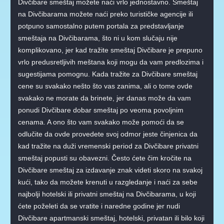
Divčibare smeštaj možete naći vrlo jednostavno. Smeštaj
na Divčibarama možete naći preko turističke agencije ili
potpuno samostalno putem portala za predstavljanje
smeštaja na Divčibarama, što ni u kom slučaju nije
komplikovano, jer kad tražite smeštaj Divčibare je prepuno
vrlo predusretljivih meštana koji mogu da vam predlozima i
sugestijama pomognu. Kada tražite za Divčibare smeštaj
cene su svakako nešto što vas zanima, ali o tome ovde
svakako ne morate da brinete, jer danas može da vam
ponudi Divčibare dobar smeštaj po veoma povoljnim
cenama. A ono što vam svakako može pomoći da se
odlučite da ovde provedete svoj odmor jeste činjenica da
kad tražite na duži vremenski period za Divčibare privatni
smeštaj popusti su obavezni. Često ćete čim kročite na
Divčibare smeštaj za izdavanje znak videti skoro na svakoj
kući, tako da možete krenuti u razgledanje i naći za sebe
najbolji hotelski ili privatni smeštaj na Divčibarama, u koji
ćete poželeti da se vratite i naredne godine jer nudi
Divčibare apartmanski smeštaj, hotelski, privatan ili bilo koji