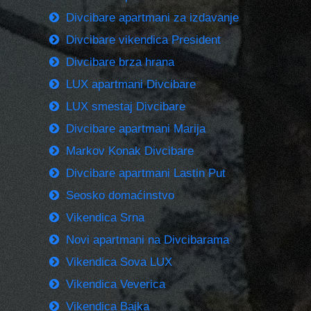
Divcibare apartmani za izdavanje
Divcibare vikendica President
Divcibare brza hrana
LUX apartmani Divcibare
LUX smestaj Divcibare
Divcibare apartmani Marija
Markov Konak Divcibare
Divcibare apartmani Lastin Put
Seosko domaćinstvo
Vikendica Srna
Novi apartmani na Divcibarama
Vikendica Sova LUX
Vikendica Veverica
Vikendica Bajka