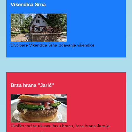
Vikendica Srna
Divčibare Vikendica Srna izdavanje vikendice
Brza hrana ''Jarić''
Ukoliko tražite ukusnu brzu hranu, brza hrana Jare je