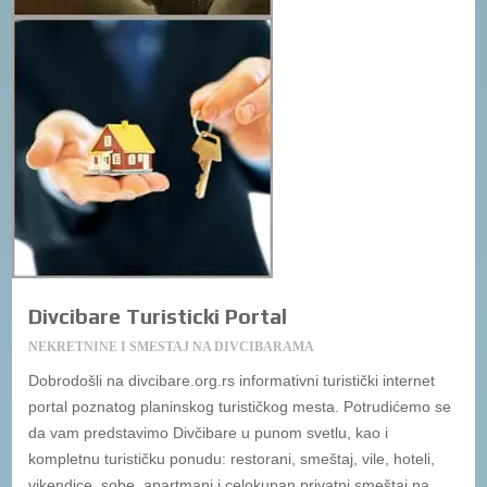
Divcibare Turisticki Portal
NEKRETNINE I SMESTAJ NA DIVCIBARAMA
Dobrodošli na divcibare.org.rs informativni turistički internet
portal poznatog planinskog turističkog mesta. Potrudićemo se
da vam predstavimo Divčibare u punom svetlu, kao i
kompletnu turističku ponudu: restorani, smeštaj, vile, hoteli,
vikendice, sobe, apartmani i celokupan privatni smeštaj na