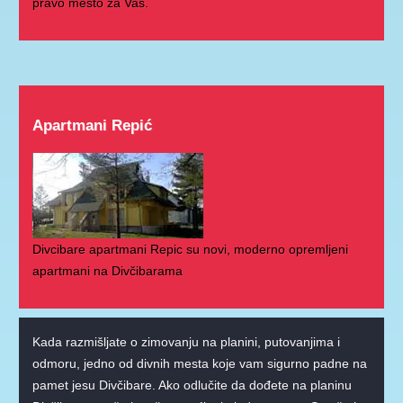
pravo mesto za Vas.
Apartmani Repić
Divcibare apartmani Repic su novi, moderno opremljeni
apartmani na Divčibarama
Kada razmišljate o zimovanju na planini, putovanjima i
odmoru, jedno od divnih mesta koje vam sigurno padne na
pamet jesu Divčibare. Ako odlučite da dođete na planinu