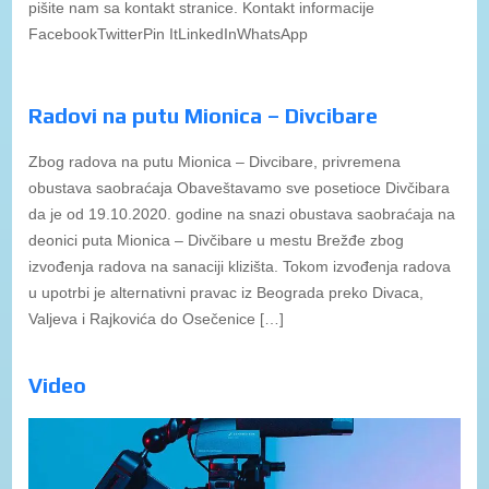
pišite nam sa kontakt stranice. Kontakt informacije
FacebookTwitterPin ItLinkedInWhatsApp
Radovi na putu Mionica – Divcibare
Zbog radova na putu Mionica – Divcibare, privremena
obustava saobraćaja Obaveštavamo sve posetioce Divčibara
da je od 19.10.2020. godine na snazi obustava saobraćaja na
deonici puta Mionica – Divčibare u mestu Brežđe zbog
izvođenja radova na sanaciji klizišta. Tokom izvođenja radova
u upotrbi je alternativni pravac iz Beograda preko Divaca,
Valjeva i Rajkovića do Osečenice […]
Video