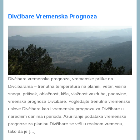
Divčibare Vremenska Prognoza
Divčibare vremenska prognoza, vremenske prilike na
Divčibarama – trenutna temperatura na planini, vetar, visina
snega, pritisak, oblačnost, kiša, vlažnost vazduha, padavine,
vreenska prognoza Divčibare. Pogledajte trenutne vremenske
uslove Divčibara kao i vremensku prognozu za Divčibare u
narednim danima i periodu. Ažuriranje podataka vremenske
prognoze za planinu Divčibare se vrši u realnom vremenu,
tako da je […]