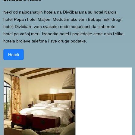
Neki od najpoznatijih hotela na Divčibarama su hotel Narcis,
hotel Pepa i hotel Maljen. Međutim ako vam trebaju neki drugi
hoteli Divčibare vam svakako nudi mogućnost da izaberete
hotel po vašoj meri. Izaberite hotel i pogledajte cene opis i slike
hotela brojeve telefona i sve druge podatke.
Hoteli