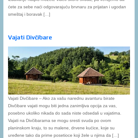
ćete za sebe naći odgovarajuću brvnaru za prijatan i ugodan
smeštaj i boravak […]
Vajati Divčibare
Vajati Divčibare – Ako za vašu narednu avanturu birate
Divčibare vajati mogu biti jedna zanimljiva opcija za vas,
posebno ukoliko nikada do sada niste odsedali u vajatima.
Vajati na Divčibarama se mogu sresti svuda po ovom
planinskom kraju, to su malene, drvene kućice, koje su
uređene tako da prime posetioce koji žele u njima da […]