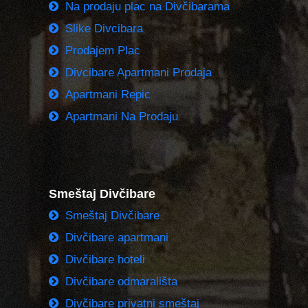
Na prodaju plac na Divčibarama
Slike Divcibara
Prodajem Plac
Divcibare Apartmani Prodaja
Apartmani Repic
Apartmani Na Prodaju
Smeštaj Divčibare
Smeštaj Divčibare
Divčibare apartmani
Divčibare hoteli
Divčibare odmarališta
Divčibare privatni smeštaj