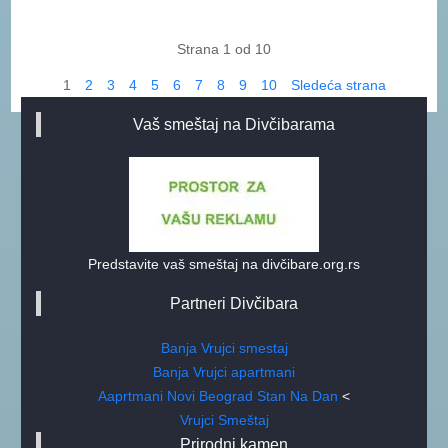
Strana 1 od 10
1
2
3
4
5
6
7
8
9
10
Sledeća strana
Vaš smeštaj na Divčibarama
Predstavite vaš smeštaj na divčibare.org.rs
Partneri Divčibara
Banja Vrujci smestaj
Banja Vrujci apartmani
Aaprtmani Novi Beograd Stan Na Dan
<
Vrujci Smeštaj
Prirodni kamen