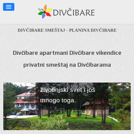
informacije o planini
kao što su klima,
lekovita svojstva, ski
DIVČIBARE SMEŠTAJ - PLANINA DIVČIBARE
staze, staze za
pešačenje, geografski
Divčibare apartmani Divčibare vikendice
položaj, kako doći na
privatni smeštaj na Divčibarama
Divčibare, okolina
Divčibara mapa biljni i
životinjski svet i još
mnogo toga.