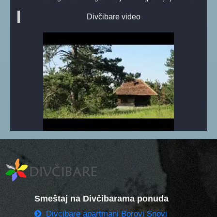
Divčibare video
Smeštaj na Divčibarama ponuda
Divcibare apartmani Borovi Snovi