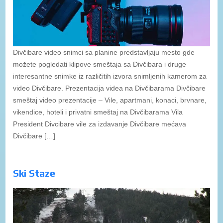
Divčibare video snimci sa planine predstavljaju mesto gde
možete pogledati klipove smeštaja sa Divčibara i druge
interesantne snimke iz različitih izvora snimljenih kamerom za
video Divčibare. Prezentacija videa na Divčibarama Divčibare
smeštaj video prezentacije – Vile, apartmani, konaci, brvnare,
vikendice, hoteli i privatni smeštaj na Divčibarama Vila
President Divcibare vile za izdavanje Divčibare mećava
Divčibare […]
Ski Staze