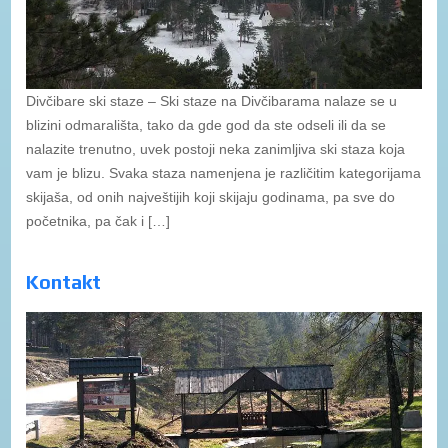
Divčibare ski staze – Ski staze na Divčibarama nalaze se u
blizini odmarališta, tako da gde god da ste odseli ili da se
nalazite trenutno, uvek postoji neka zanimljiva ski staza koja
vam je blizu. Svaka staza namenjena je različitim kategorijama
skijaša, od onih najveštijih koji skijaju godinama, pa sve do
početnika, pa čak i […]
Kontakt