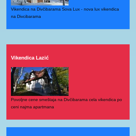
Vikendica na Divčibarama Sova Lux - nova lux vikendica
na Divcibarama
Vikendica Lazić
Povoljne cene smeštaja na Divčibarama cela vikendica po
ceni najma apartmana