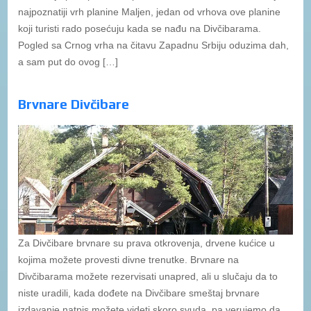
najpoznatiji vrh planine Maljen, jedan od vrhova ove planine
koji turisti rado posećuju kada se nađu na Divčibarama.
Pogled sa Crnog vrha na čitavu Zapadnu Srbiju oduzima dah,
a sam put do ovog […]
Brvnare Divčibare
Za Divčibare brvnare su prava otkrovenja, drvene kućice u
kojima možete provesti divne trenutke. Brvnare na
Divčibarama možete rezervisati unapred, ali u slučaju da to
niste uradili, kada dođete na Divčibare smeštaj brvnare
izdavanje natpis možete videti skoro svuda, pa verujemo da