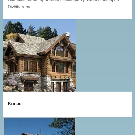
Divčibarama.
Konaci