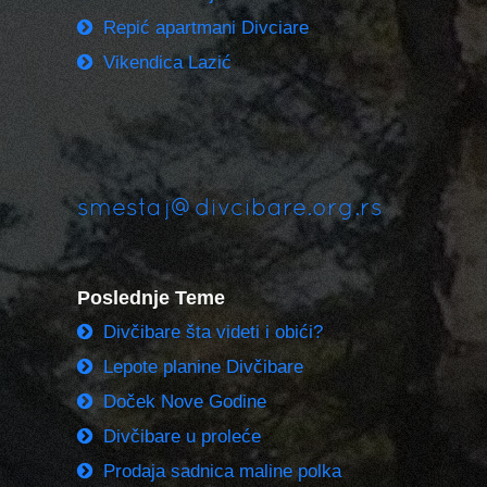
Repić apartmani Divciare
Vikendica Lazić
smestaj@divcibare.org.rs
Poslednje Teme
Divčibare šta videti i obići?
Lepote planine Divčibare
Doček Nove Godine
Divčibare u proleće
Prodaja sadnica maline polka