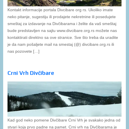
Kontakt informacije portala Divcibare org rs. Ukoliko imate
neko pitanje, sugestiju ili prodajete nekretnine ili posedujete
smeštaj za izdavanje na Divčibarama i želite da vaš smeštaj
bude predstavljen na sajtu www.divcibare.org.rs možete nas
kontaktirati direktno sa ove stranice. Sve što treba da uradite
je da nam pošaljete mail na smestaj (@) divcibare.org.rs ili
nas pozovete […]
Crni Vrh Divčibare
Kad god neko pomene Divčibare Crni Vrh je svakako jedna od
stvari koja prvo padne na pamet. Crni vrh na Divčibarama je