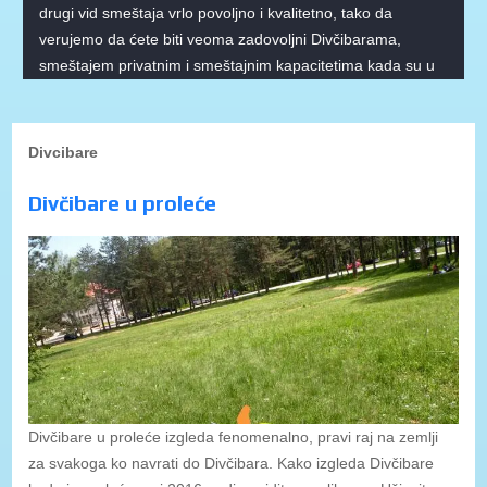
drugi vid smeštaja vrlo povoljno i kvalitetno, tako da
verujemo da ćete biti veoma zadovoljni Divčibarama,
smeštajem privatnim i smeštajnim kapacitetima kada su u
pitanju hoteli na Divčibarama.
Divcibare
Divčibare u proleće
Divčibare u proleće izgleda fenomenalno, pravi raj na zemlji
za svakoga ko navrati do Divčibara. Kako izgleda Divčibare