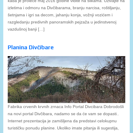
kada je proleće maj 2016 godine vidite na slikama. Uživajte na
izletima i odmoru na Divčibarama, branju narcisa, roštiljanju,
šetnjama i igri sa decom, jahanju konja, vožnji vozićem i
razgledanju predivnih panoramskih pejzaža u jedinstvenoj
vazdušnoj banji […]
Planina Divčibare
Fabrika crvenih krvnih zrnaca Info Portal Divcibara Dobrodošli
na novi portal Divčibara, nadamo se da će vam se dopasti..
Internet prezentacija je zamišljena da predstavi celokupnu
turističku ponudu planine. Ukoliko imate pitanja ili sugestija,