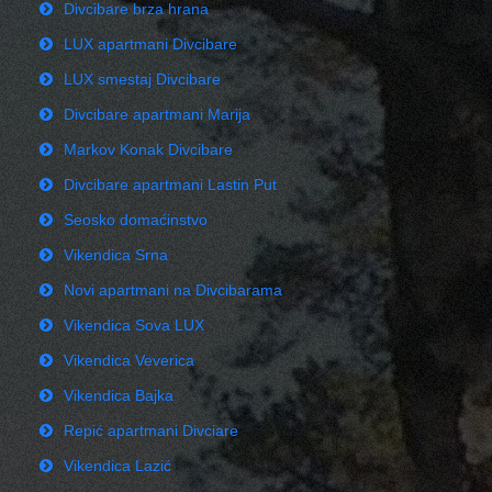
Divcibare brza hrana
LUX apartmani Divcibare
LUX smestaj Divcibare
Divcibare apartmani Marija
Markov Konak Divcibare
Divcibare apartmani Lastin Put
Seosko domaćinstvo
Vikendica Srna
Novi apartmani na Divcibarama
Vikendica Sova LUX
Vikendica Veverica
Vikendica Bajka
Repić apartmani Divciare
Vikendica Lazić