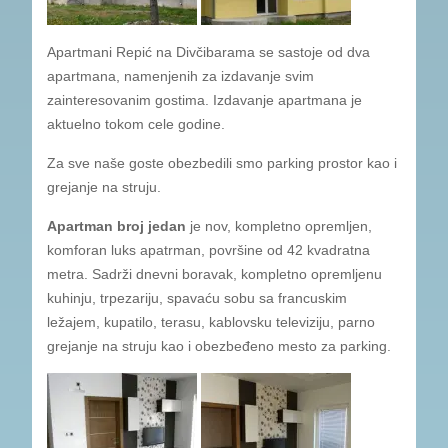
Apartmani Repić na Divčibarama se sastoje od dva
apartmana, namenjenih za izdavanje svim
zainteresovanim gostima. Izdavanje apartmana je
aktuelno tokom cele godine.
Za sve naše goste obezbedili smo parking prostor kao i
grejanje na struju.
Apartman broj jedan
je nov, kompletno opremljen,
komforan luks apatrman, površine od 42 kvadratna
metra. Sadrži dnevni boravak, kompletno opremljenu
kuhinju, trpezariju, spavaću sobu sa francuskim
ležajem, kupatilo, terasu, kablovsku televiziju, parno
grejanje na struju kao i obezbeđeno mesto za parking.