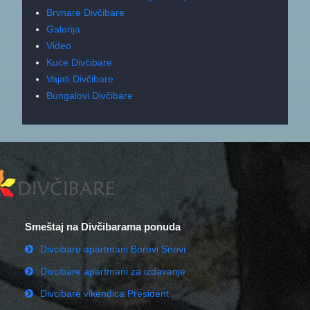
Brvnare Divčibare
Galerija
Video
Kuće Divčibare
Vajati Divčibare
Bungalovi Divčibare
Smeštaj na Divčibarama ponuda
Divcibare apartmani Borovi Snovi
Divcibare apartmani za izdavanje
Divcibare vikendica President