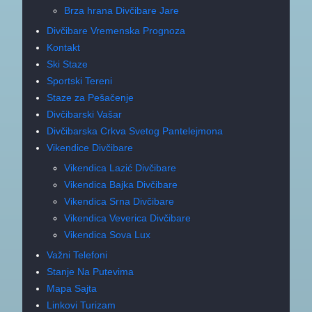
Brza hrana Divčibare Jare
Divčibare Vremenska Prognoza
Kontakt
Ski Staze
Sportski Tereni
Staze za Pešačenje
Divčibarski Vašar
Divčibarska Crkva Svetog Pantelejmona
Vikendice Divčibare
Vikendica Lazić Divčibare
Vikendica Bajka Divčibare
Vikendica Srna Divčibare
Vikendica Veverica Divčibare
Vikendica Sova Lux
Važni Telefoni
Stanje Na Putevima
Mapa Sajta
Linkovi Turizam