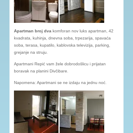
Apartman broj dva
komforan nov luks apartman, 42
kvadrata, kuhinja, dnevna soba, trpezarija, spavaća
soba, terasa, kupatilo, kablovska televizija, parking,
grejanje na struju.
Apartmani Repić vam žele dobrodošlicu i prijatan
boravak na planini Divčibare.
Napomena: Apartmani se ne izdaju na jednu noć.