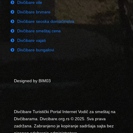
Divčibare vile
Divčibare brvnare
Divčibare seoska domaćinstva
Divčibare smeštaj cene
Divčibare vajati
Divčibare bungalovi
Designed by BIM03
Divčibare Turistički Portal Internet Vodič za smeštaj na
Divčibarama. Divcibare.org.rs © 2025. Sva prava
zadržana. Zabranjeno je kopiranje sadršaja sajta bez