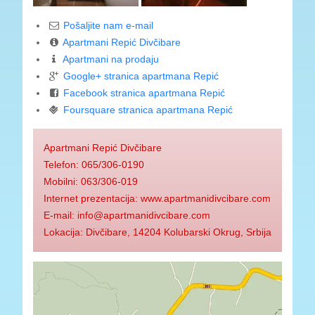
Pošaljite nam e-mail
Apartmani Repić Divčibare
Apartmani na prodaju
Google+ stranica apartmana Repić
Facebook stranica apartmana Repić
Foursquare stranica apartmana Repić
Apartmani Repić Divčibare
Telefon: 065/306-0190
Mobilni: 063/306-019
Internet prezentacija: www.apartmanidivcibare.com
E-mail: info@apartmanidivcibare.com
Lokacija: Divčibare, 14204 Kolubarski Okrug, Srbija