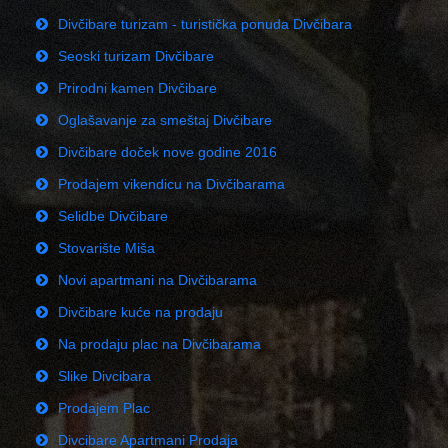
Divčibare turizam - turistička ponuda Divčibara
Seoski turizam Divčibare
Prirodni kamen Divčibare
Oglašavanje za smeštaj Divčibare
Divčibare doček nove godine 2016
Prodajem vikendicu na Divčibarama
Selidbe Divčibare
Stovarište Miša
Novi apartmani na Divčibarama
Divčibare kuće na prodaju
Na prodaju plac na Divčibarama
Slike Divcibara
Prodajem Plac
Divcibare Apartmani Prodaja