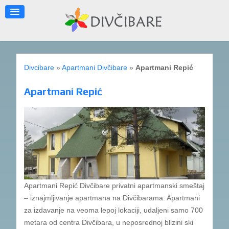
Divcibare
»
Apartmani Divčibare
»
Apartmani Repić
Apartmani Repić
Apartmani Repić Divčibare privatni apartmanski smeštaj
– iznajmljivanje apartmana na Divčibarama. Apartmani
za izdavanje na veoma lepoj lokaciji, udaljeni samo 700
metara od centra Divčibara, u neposrednoj blizini ski