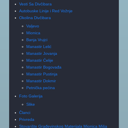
Vesti Sa Divčibara
Autobuske Linije i Red Vožnje
Okolina Divčibara
Valjevo
Mionica
Banja Vrujci
Manastir Lelić
Manastir Jovanja
Manastir Ćelije
Manastir Bogovađa
Manastir Pustinja
Manastir Dokmir
Petnička pećina
Foto Galerija
Slike
Članci
Privreda
Stovarište Građevinskog Materijala Mionica Miša