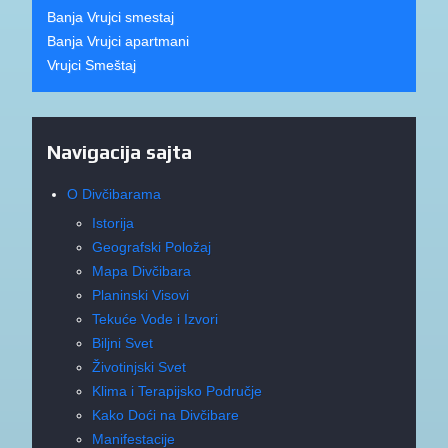
Banja Vrujci smestaj
Banja Vrujci apartmani
Vrujci Smeštaj
Navigacija sajta
O Divčibarama
Istorija
Geografski Položaj
Mapa Divčibara
Planinski Visovi
Tekuće Vode i Izvori
Biljni Svet
Životinjski Svet
Klima i Terapijsko Područje
Kako Doći na Divčibare
Manifestacije