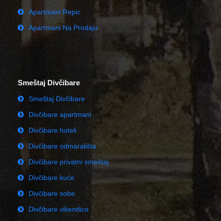
Apartmani Repic
Apartmani Na Prodaju
Smeštaj Divčibare
Smeštaj Divčibare
Divčibare apartmani
Divčibare hoteli
Divčibare odmarališta
Divčibare privatni smeštaj
Divčibare kuće
Divčibare sobe
Divčibare vikendice