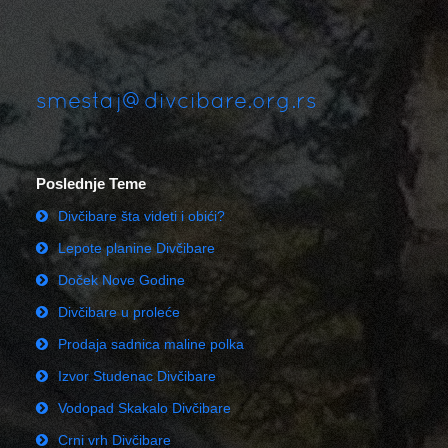
smestaj@divcibare.org.rs
Poslednje Teme
Divčibare šta videti i obići?
Lepote planine Divčibare
Doček Nove Godine
Divčibare u proleće
Prodaja sadnica maline polka
Izvor Studenac Divčibare
Vodopad Skakalo Divčibare
Crni vrh Divčibare