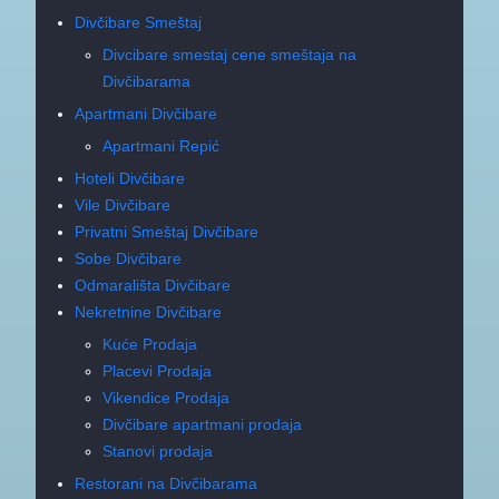
Divčibare Smeštaj
Divcibare smestaj cene smeštaja na
Divčibarama
Apartmani Divčibare
Apartmani Repić
Hoteli Divčibare
Vile Divčibare
Privatni Smeštaj Divčibare
Sobe Divčibare
Odmarališta Divčibare
Nekretnine Divčibare
Kuće Prodaja
Placevi Prodaja
Vikendice Prodaja
Divčibare apartmani prodaja
Stanovi prodaja
Restorani na Divčibarama