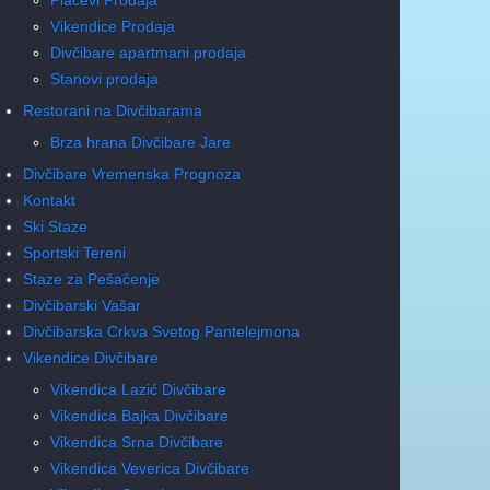
Vikendice Prodaja
Divčibare apartmani prodaja
Stanovi prodaja
Restorani na Divčibarama
Brza hrana Divčibare Jare
Divčibare Vremenska Prognoza
Kontakt
Ski Staze
Sportski Tereni
Staze za Pešačenje
Divčibarski Vašar
Divčibarska Crkva Svetog Pantelejmona
Vikendice Divčibare
Vikendica Lazić Divčibare
Vikendica Bajka Divčibare
Vikendica Srna Divčibare
Vikendica Veverica Divčibare