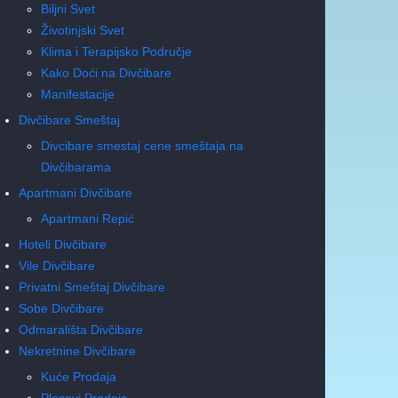
Biljni Svet
Životinjski Svet
Klima i Terapijsko Područje
Kako Doći na Divčibare
Manifestacije
Divčibare Smeštaj
Divcibare smestaj cene smeštaja na
Divčibarama
Apartmani Divčibare
Apartmani Repić
Hoteli Divčibare
Vile Divčibare
Privatni Smeštaj Divčibare
Sobe Divčibare
Odmarališta Divčibare
Nekretnine Divčibare
Kuće Prodaja
Placevi Prodaja