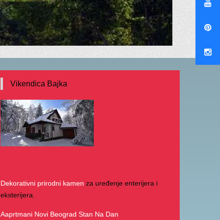
Vikendica Bajka
Dekorativni prirodni kamen
za uređenje enterijera i
eksterijera.
Aaprtmani Novi Beograd Stan Na Dan