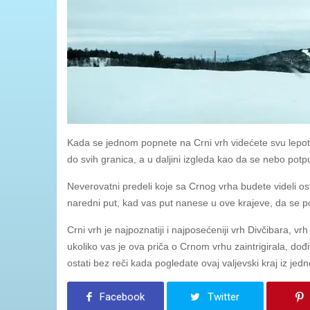
Kada se jednom popnete na Crni vrh videćete svu lepot
do svih granica, a u daljini izgleda kao da se nebo pot
Neverovatni predeli koje sa Crnog vrha budete videli o
naredni put, kad vas put nanese u ove krajeve, da se po
Crni vrh je najpoznatiji i najposećeniji vrh Divčibara, 
ukoliko vas je ova priča o Crnom vrhu zaintrigirala, dođit
ostati bez reči kada pogledate ovaj valjevski kraj iz jed
Facebook
Twitter