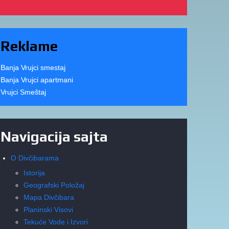
Reklame
Banja Vrujci smestaj
Banja Vrujci apartmani
Vrujci Smeštaj
Navigacija sajta
O Divčibarama
Istorija
Geografski Položaj
Mapa Divčibara
Planinski Visovi
Tekuće Vode i Izvori