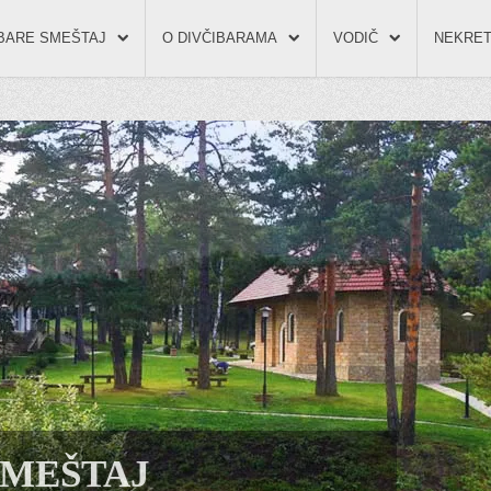
IBARE SMEŠTAJ
O DIVČIBARAMA
VODIČ
NEKRET
SMEŠTAJ