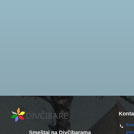
Konta
Kont
Smeštaj na Divčibarama
por