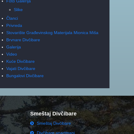
Foto Galerija
Slike
Članci
Privreda
Stovarište Građevinskog Materijala Mionica Miša
Brvnare Divčibare
Galerija
Video
Kuće Divčibare
Vajati Divčibare
Bungalovi Divčibare
Smeštaj Divčibare
Smeštaj Divčibare
Divčibare apartmani