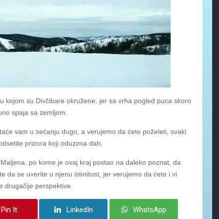
u kojom su Divčibare okružene, jer sa vrha pogled puca skoro
puno spaja sa zemljom.
staće vam u sećanju dugo, a verujemo da ćete poželeti, svaki
dsetite prizora koji oduzima dah.
vrh Maljena, po kome je ovaj kraj postao na daleko poznat, da
e da se uverite u njenu istinitost, jer verujemo da ćete i vi
ne drugačije perspektive.
Pin It
LinkedIn
WhatsApp