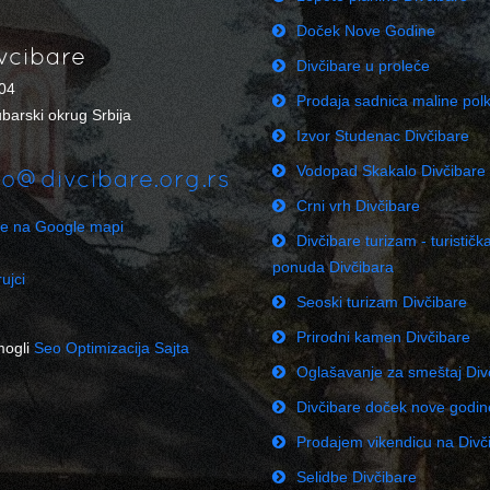
Doček Nove Godine
vcibare
Divčibare u proleće
04
Prodaja sadnica maline pol
barski okrug Srbija
Izvor Studenac Divčibare
Vodopad Skakalo Divčibare
fo@divcibare.org.rs
Crni vrh Divčibare
re na Google mapi
Divčibare turizam - turističk
ponuda Divčibara
ujci
Seoski turizam Divčibare
Prirodni kamen Divčibare
mogli
Seo Optimizacija Sajta
Oglašavanje za smeštaj Div
Divčibare doček nove godi
Prodajem vikendicu na Div
Selidbe Divčibare