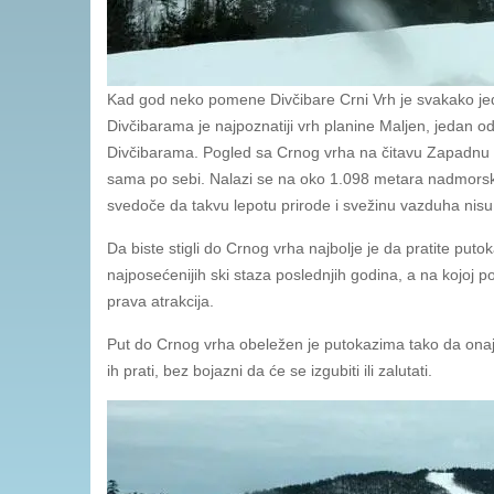
Kad god neko pomene Divčibare Crni Vrh je svakako jed
Divčibarama je najpoznatiji vrh planine Maljen, jedan o
Divčibarama. Pogled sa Crnog vrha na čitavu Zapadnu 
sama po sebi. Nalazi se na oko 1.098 metara nadmorske 
svedoče da takvu lepotu prirode i svežinu vazduha nisu 
Da biste stigli do Crnog vrha najbolje je da pratite puto
najposećenijih ski staza poslednjih godina, a na kojoj p
prava atrakcija.
Put do Crnog vrha obeležen je putokazima tako da onaj
ih prati, bez bojazni da će se izgubiti ili zalutati.