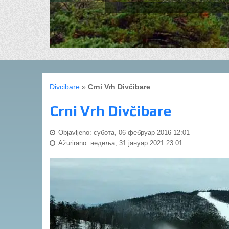
Divcibare
»
Crni Vrh Divčibare
Crni Vrh Divčibare
Objavljeno: субота, 06 фебруар 2016 12:01
Ažurirano: недеља, 31 јануар 2021 23:01