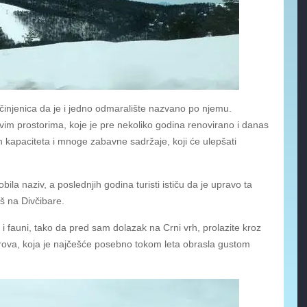
 činjenica da je i jedno odmaralište nazvano po njemu.
vim prostorima, koje je pre nekoliko godina renovirano i danas
kapaciteta i mnoge zabavne sadržaje, koji će ulepšati
la naziv, a poslednjih godina turisti ističu da je upravo ta
š na Divčibare.
i fauni, tako da pred sam dolazak na Crni vrh, prolazite kroz
erova, koja je najčešće posebno tokom leta obrasla gustom