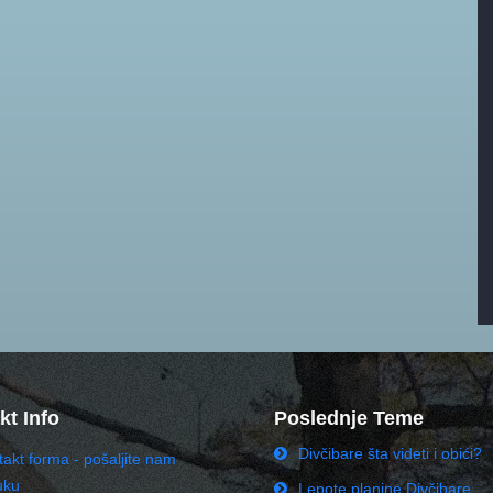
kt Info
Poslednje Teme
Divčibare šta videti i obići?
akt forma - pošaljite nam
uku
Lepote planine Divčibare