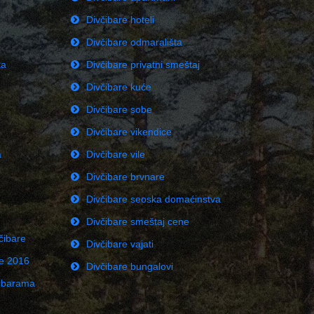
Divčibare hoteli
Divčibare odmarališta
ka
Divčibare privatni smeštaj
Divčibare kuće
Divčibare sobe
Divčibare vikendice
a
Divčibare vile
Divčibare brvnare
Divčibare seoska domaćinstva
Divčibare smeštaj cene
čibare
Divčibare vajati
ne 2016
Divčibare bungalovi
čibarama