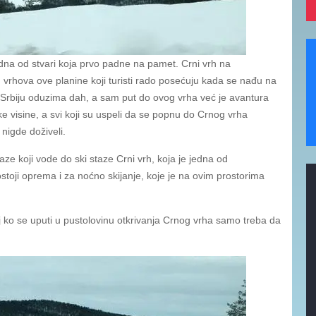
na od stvari koja prvo padne na pamet. Crni vrh na
d vrhova ove planine koji turisti rado posećuju kada se nađu na
Srbiju oduzima dah, a sam put do ovog vrha već je avantura
visine, a svi koji su uspeli da se popnu do Crnog vrha
nigde doživeli.
kaze koji vode do ski staze Crni vrh, koja je jedna od
ostoji oprema i za noćno skijanje, koje je na ovim prostorima
 ko se uputi u pustolovinu otkrivanja Crnog vrha samo treba da