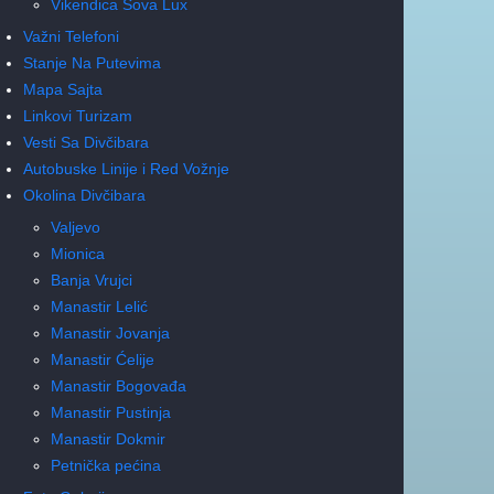
Vikendica Sova Lux
Važni Telefoni
Stanje Na Putevima
Mapa Sajta
Linkovi Turizam
Vesti Sa Divčibara
Autobuske Linije i Red Vožnje
Okolina Divčibara
Valjevo
Mionica
Banja Vrujci
Manastir Lelić
Manastir Jovanja
Manastir Ćelije
Manastir Bogovađa
Manastir Pustinja
Manastir Dokmir
Petnička pećina