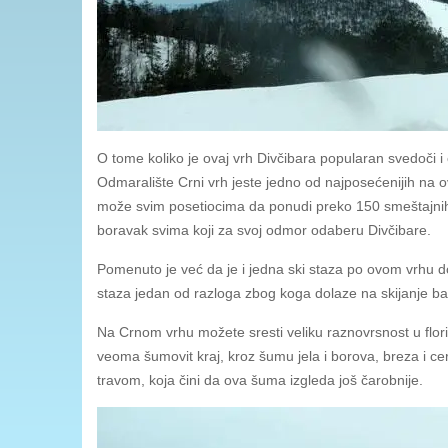
O tome koliko je ovaj vrh Divčibara popularan svedoči i
Odmaralište Crni vrh jeste jedno od najposećenijih na o
može svim posetiocima da ponudi preko 150 smeštajnih 
boravak svima koji za svoj odmor odaberu Divčibare.
Pomenuto je već da je i jedna ski staza po ovom vrhu dobi
staza jedan od razloga zbog koga dolaze na skijanje ba
Na Crnom vrhu možete sresti veliku raznovrsnost u flori 
veoma šumovit kraj, kroz šumu jela i borova, breza i c
travom, koja čini da ova šuma izgleda još čarobnije.