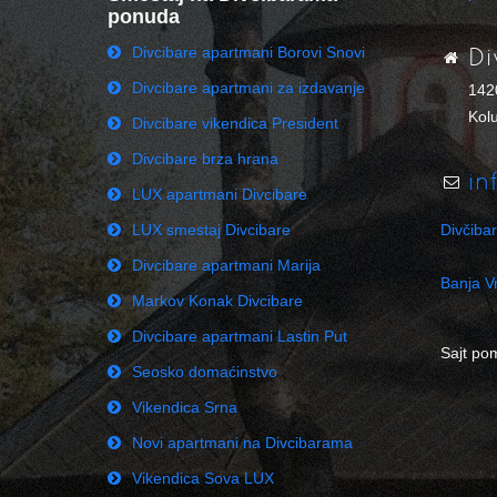
ponuda
Divcibare apartmani Borovi Snovi
Di
Divcibare apartmani za izdavanje
142
Kolu
Divcibare vikendica President
Divcibare brza hrana
in
LUX apartmani Divcibare
LUX smestaj Divcibare
Divčiba
Divcibare apartmani Marija
Banja Vr
Markov Konak Divcibare
Divcibare apartmani Lastin Put
Sajt po
Seosko domaćinstvo
Vikendica Srna
Novi apartmani na Divcibarama
Vikendica Sova LUX