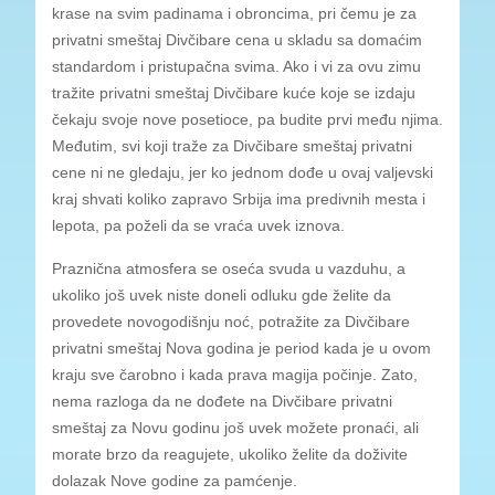
krase na svim padinama i obroncima, pri čemu je za
privatni smeštaj Divčibare cena u skladu sa domaćim
standardom i pristupačna svima. Ako i vi za ovu zimu
tražite privatni smeštaj Divčibare kuće koje se izdaju
čekaju svoje nove posetioce, pa budite prvi među njima.
Međutim, svi koji traže za Divčibare smeštaj privatni
cene ni ne gledaju, jer ko jednom dođe u ovaj valjevski
kraj shvati koliko zapravo Srbija ima predivnih mesta i
lepota, pa poželi da se vraća uvek iznova.
Praznična atmosfera se oseća svuda u vazduhu, a
ukoliko još uvek niste doneli odluku gde želite da
provedete novogodišnju noć, potražite za Divčibare
privatni smeštaj Nova godina je period kada je u ovom
kraju sve čarobno i kada prava magija počinje. Zato,
nema razloga da ne dođete na Divčibare privatni
smeštaj za Novu godinu još uvek možete pronaći, ali
morate brzo da reagujete, ukoliko želite da doživite
dolazak Nove godine za pamćenje.