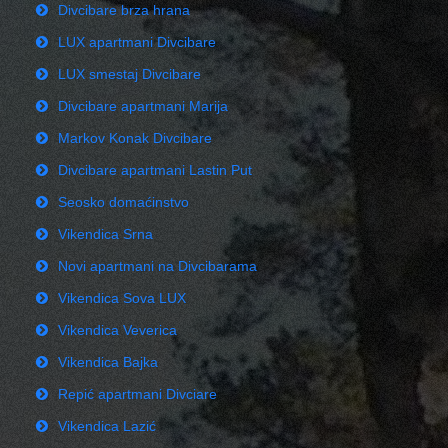
Divcibare brza hrana
LUX apartmani Divcibare
LUX smestaj Divcibare
Divcibare apartmani Marija
Markov Konak Divcibare
Divcibare apartmani Lastin Put
Seosko domaćinstvo
Vikendica Srna
Novi apartmani na Divcibarama
Vikendica Sova LUX
Vikendica Veverica
Vikendica Bajka
Repić apartmani Divciare
Vikendica Lazić