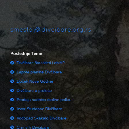
smestaj@divcibare.org.rs
Poslednje Teme
Divčibare šta videti i obići?
Lepote planine Divčibare
Doček Nove Godine
Divčibare u proleće
Prodaja sadnica maline polka
Izvor Studenac Divčibare
Vodopad Skakalo Divčibare
Crni vrh Divčibare