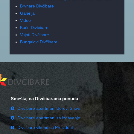
Brvnare Divčibare
Galerija
Video
Kuće Divčibare
Vajati Divčibare
Bungalovi Divčibare
Smeštaj na Divčibarama ponuda
Divcibare apartmani Borovi Snovi
Divcibare apartmani za izdavanje
Divcibare vikendica President