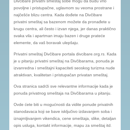
Divčibare privatni smeštaj sobe mogu da budu vrlo
povoljne i pristupačne, uglavnom su veoma prostrane i
najčešće blizu centra. Kada dođete na Divčibare
privatni smeštaj sa bazenom možete da pronađete u
krugu centra, ali često i izvan njega, jer danas praktično
svaka vila i apartman imaju bazen i druge prateće
elemente, da vaš boravak ulepšaju.
Privatni smeštaj Divčibare portala divcibare.org.rs. Kada
je u pitanju privatni smeštaj na Divčibarama, ponuda je
izvanredna i smeštajni kapaciteti seoskog turizma nude
atraktivan, kvalitetan i pristupačan privatan smeštaj.
Ova stranica sadrži sve relevantne informacije kada je
ponuda privatnog smeštaja na Divčibarama u pitanju.
Ovde ćete biti u mogućnosti da vidite ponude privatnih
stanodavaca koji se bave isključivo izdavanjem soba i
iznajmljivanjem vikendica, cene smeštaja, slike, detaljan
opis usluga, kontakt informacije, mapu za smeštaj itd.