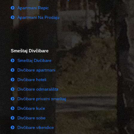
Apartmani Repic
Apartmani Na Prodaju
Smeštaj Divčibare
Smeštaj Divčibare
Divčibare apartmani
Divčibare hoteli
Divčibare odmarališta
Divčibare privatni smeštaj
Divčibare kuće
Divčibare sobe
Divčibare vikendice