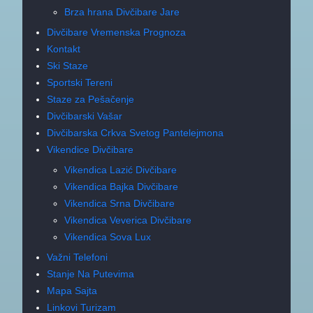
Brza hrana Divčibare Jare
Divčibare Vremenska Prognoza
Kontakt
Ski Staze
Sportski Tereni
Staze za Pešačenje
Divčibarski Vašar
Divčibarska Crkva Svetog Pantelejmona
Vikendice Divčibare
Vikendica Lazić Divčibare
Vikendica Bajka Divčibare
Vikendica Srna Divčibare
Vikendica Veverica Divčibare
Vikendica Sova Lux
Važni Telefoni
Stanje Na Putevima
Mapa Sajta
Linkovi Turizam