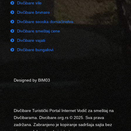
Divčibare vile
Divčibare brvnare
Divčibare seoska domaćinstva
Divčibare smeštaj cene
Divčibare vajati
Divčibare bungalovi
Designed by BIM03
Divčibare Turistički Portal Internet Vodič za smeštaj na
Divčibarama. Divcibare.org.rs © 2025. Sva prava
zadržana. Zabranjeno je kopiranje sadršaja sajta bez