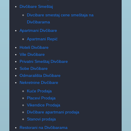
Divčibare Smeštaj
Divcibare smestaj cene smeštaja na
Divčibarama
Apartmani Divčibare
Apartmani Repić
Hoteli Divčibare
Vile Divčibare
Privatni Smeštaj Divčibare
Sobe Divčibare
Odmarališta Divčibare
Nekretnine Divčibare
Kuće Prodaja
Placevi Prodaja
Vikendice Prodaja
Divčibare apartmani prodaja
Stanovi prodaja
Restorani na Divčibarama