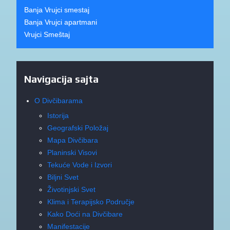
Banja Vrujci smestaj
Banja Vrujci apartmani
Vrujci Smeštaj
Navigacija sajta
O Divčibarama
Istorija
Geografski Položaj
Mapa Divčibara
Planinski Visovi
Tekuće Vode i Izvori
Biljni Svet
Životinjski Svet
Klima i Terapijsko Područje
Kako Doći na Divčibare
Manifestacije