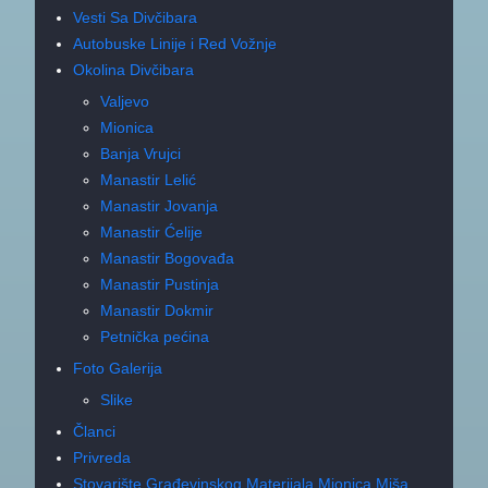
Vesti Sa Divčibara
Autobuske Linije i Red Vožnje
Okolina Divčibara
Valjevo
Mionica
Banja Vrujci
Manastir Lelić
Manastir Jovanja
Manastir Ćelije
Manastir Bogovađa
Manastir Pustinja
Manastir Dokmir
Petnička pećina
Foto Galerija
Slike
Članci
Privreda
Stovarište Građevinskog Materijala Mionica Miša