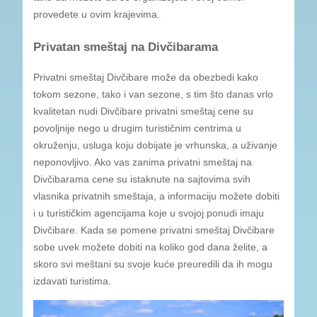
provedete u ovim krajevima.
Privatan smeštaj na Divčibarama
Privatni smeštaj Divčibare može da obezbedi kako
tokom sezone, tako i van sezone, s tim što danas vrlo
kvalitetan nudi Divčibare privatni smeštaj cene su
povoljnije nego u drugim turističnim centrima u
okruženju, usluga koju dobijate je vrhunska, a uživanje
neponovljivo. Ako vas zanima privatni smeštaj na
Divčibarama cene su istaknute na sajtovima svih
vlasnika privatnih smeštaja, a informaciju možete dobiti
i u turističkim agencijama koje u svojoj ponudi imaju
Divčibare. Kada se pomene privatni smeštaj Divčibare
sobe uvek možete dobiti na koliko god dana želite, a
skoro svi meštani su svoje kuće preuredili da ih mogu
izdavati turistima.