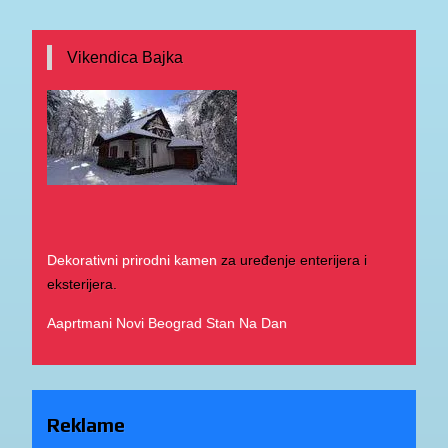
Vikendica Bajka
Dekorativni prirodni kamen
za uređenje enterijera i
eksterijera.
Aaprtmani Novi Beograd Stan Na Dan
Reklame