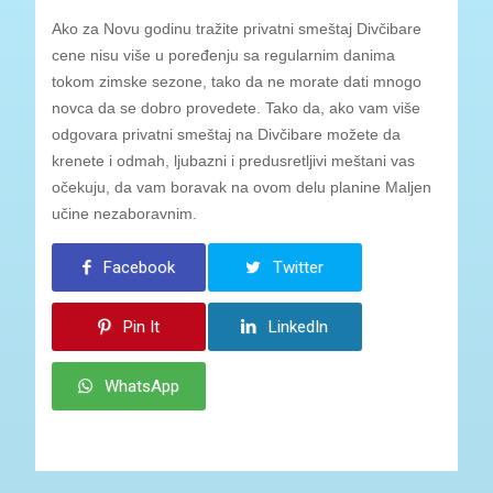
Ako za Novu godinu tražite privatni smeštaj Divčibare
cene nisu više u poređenju sa regularnim danima
tokom zimske sezone, tako da ne morate dati mnogo
novca da se dobro provedete. Tako da, ako vam više
odgovara privatni smeštaj na Divčibare možete da
krenete i odmah, ljubazni i predusretljivi meštani vas
očekuju, da vam boravak na ovom delu planine Maljen
učine nezaboravnim.
Facebook
Twitter
Pin It
LinkedIn
WhatsApp