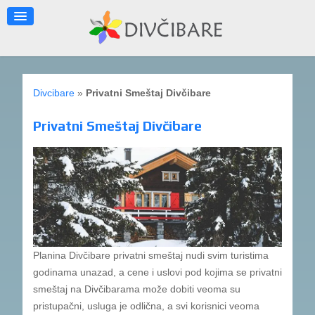
Divcibare
»
Privatni Smeštaj Divčibare
Privatni Smeštaj Divčibare
Planina Divčibare privatni smeštaj nudi svim turistima
godinama unazad, a cene i uslovi pod kojima se privatni
smeštaj na Divčibarama može dobiti veoma su
pristupačni, usluga je odlična, a svi korisnici veoma