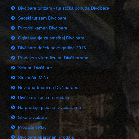
Divčibare turizam - turistička ponuda Divčibara
Seoski turizam Divčibare
Prirodni kamen Divčibare
Oglašavanje za smeštaj Divčibare
Divčibare doček nove godine 2016
Prodajem vikendicu na Divčibarama
Selidbe Divčibare
Stovarište Miša
Novi apartmani na Divčibarama
Divčibare kuće na prodaju
Na prodaju plac na Divčibarama
Slike Divcibara
Prodajem Plac
Divcibare Apartmani Prodaja