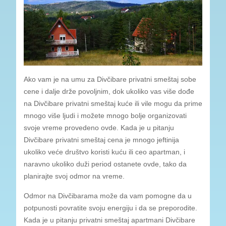
Ako vam je na umu za Divčibare privatni smeštaj sobe
cene i dalje drže povoljnim, dok ukoliko vas više dođe
na Divčibare privatni smeštaj kuće ili vile mogu da prime
mnogo više ljudi i možete mnogo bolje organizovati
svoje vreme provedeno ovde. Kada je u pitanju
Divčibare privatni smeštaj cena je mnogo jeftinija
ukoliko veće društvo koristi kuću ili ceo apartman, i
naravno ukoliko duži period ostanete ovde, tako da
planirajte svoj odmor na vreme.
Odmor na Divčibarama može da vam pomogne da u
potpunosti povratite svoju energiju i da se preporodite.
Kada je u pitanju privatni smeštaj apartmani Divčibare