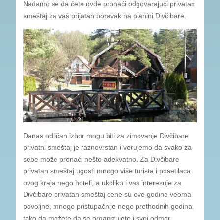
Nadamo se da ćete ovde pronaći odgovarajući privatan
smeštaj za vaš prijatan boravak na planini Divčibare.
Danas odličan izbor mogu biti za zimovanje Divčibare
privatni smeštaj je raznovrstan i verujemo da svako za
sebe može pronaći nešto adekvatno. Za Divčibare
privatan smeštaj ugosti mnogo više turista i posetilaca
ovog kraja nego hoteli, a ukoliko i vas interesuje za
Divčibare privatan smeštaj cene su ove godine veoma
povoljne, mnogo pristupačnije nego prethodnih godina,
tako da možete da se organizujete i svoj odmor