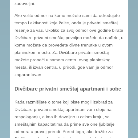
zadovoljni.
Ako volite odmor na kome možete sami da određujete
tempo i aktivnosti koje želite, onda je privatni smeštaj
rešenje za vas. Ukoliko za svoj odmor ove godine birate
Divčibare privatni smeštaj povoljno možete da nađete, u
kome možete da provedete divne trenutke u ovom
planinskom mestu. Za Divčibare privatni smeštaj
možete pronaći u samom centru ovog planinskog
mesta, ili izvan centra, u prirodi, gde vam je odmor
zagarantovan.
Divčibare privatni smeštaj apartmani i sobe
Kada razmišljate o tome koji biste mogli izabrati za
Divčibare privatni smeštaj apartmani vam stoje na
raspolaganju, a ima ih dovoljno u celom kraju, sa
smeštajnim kapacitetima da prime sve one ljubitelje
odmora u pravoj prirodi. Pored toga, ako tražite za