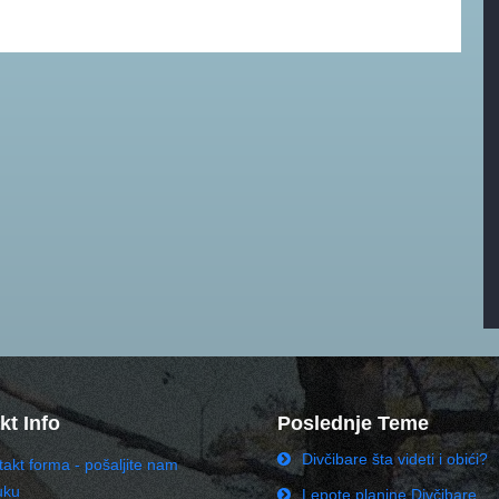
kt Info
Poslednje Teme
Divčibare šta videti i obići?
akt forma - pošaljite nam
uku
Lepote planine Divčibare