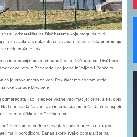
išinu tu su odmarališta na Divčibarama koja mogu da budu
anja, a za svaki vaš dolazak na Divčibare odmarališta pripremaju
 se ovde možete baviti.
ana sa informacijama za odmaralište na Divčibarama. Divčibare
dmor dece, dva iz Beograda i po jedno iz Valjeva i Pančeva.
stranica je pravo mesto za vas. Pokušaćemo da vam ovde
rističke ponude Divčibara.
og odmaračišta kao i sledeće važne informacije: cene, slike, opis
e. Nadamo se da će vam ove informacije pomoći i da ćete uspeti
or u odmaralištima na Divčibarama.
e može da vam ponudi raznovrstan spektar mesta na kojima
jateljima ili porodicom. Danas skoro svako odmaralište na