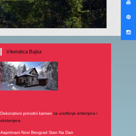
Vikendica Bajka
Dekorativni prirodni kamen
za uređenje enterijera i
eksterijera.
Aaprtmani Novi Beograd Stan Na Dan