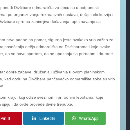
 ponudi Divčibare odmarališta za decu su u potpunosti
nat po organizovanju rekreativnih nastava, dečijih ekskurzija i
Divčibare sprema zanimljiva dešavanja, upoznavanje sa
vam prvo padne na pamet, sigurno jeste svakako vrlo važno za
najposećenija dečja odmarališta na Divčibarama i koje svake
če, da se bave sportom, da se upoznaju sa prirodom i da rade
ntar dobre zabave, druženja i uživanja u ovom planinskom
osete, kad dođu na Divčibare pančevačko odmaralište sobe su vrlo
ne.
vskom kraju, koji odiše svežinom i prirodnim lepotama, koje
 sjaju i da ovde provede divne trenutke.
Pin It
LinkedIn
WhatsApp