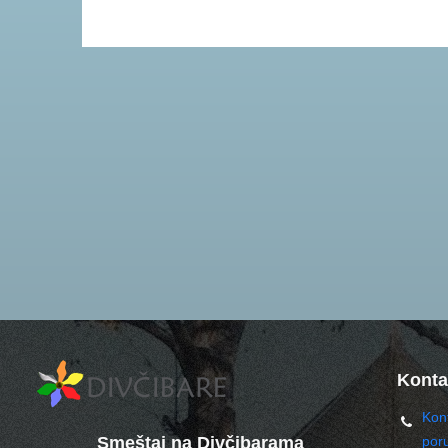
Konta
Kont
Smeštaj na Divčibarama
por