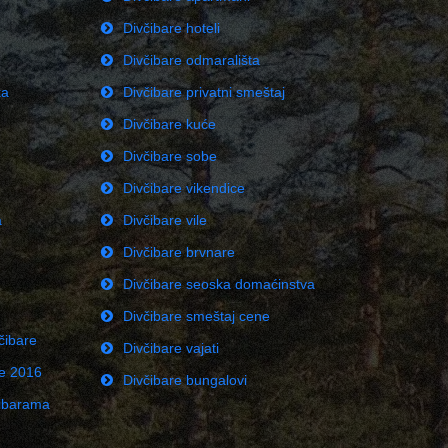
Divčibare hoteli
Divčibare odmarališta
ka
Divčibare privatni smeštaj
Divčibare kuće
Divčibare sobe
Divčibare vikendice
a
Divčibare vile
Divčibare brvnare
Divčibare seoska domaćinstva
Divčibare smeštaj cene
čibare
Divčibare vajati
ne 2016
Divčibare bungalovi
čibarama