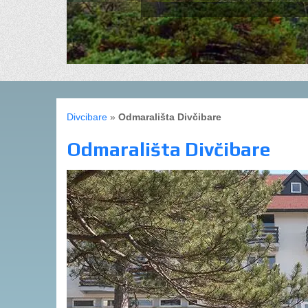
Divcibare
»
Odmarališta Divčibare
Odmarališta Divčibare