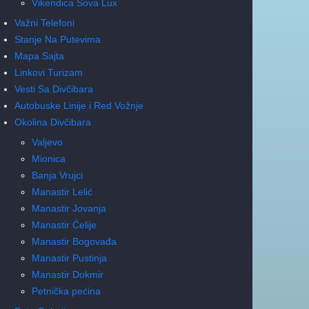
Vikendica Sova Lux
Važni Telefoni
Stanje Na Putevima
Mapa Sajta
Linkovi Turizam
Vesti Sa Divčibara
Autobuske Linije i Red Vožnje
Okolina Divčibara
Valjevo
Mionica
Banja Vrujci
Manastir Lelić
Manastir Jovanja
Manastir Ćelije
Manastir Bogovađa
Manastir Pustinja
Manastir Dokmir
Petnička pećina