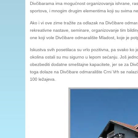
Divčibarama ima mogućnost organizovanja ishrane, rasp
sportova, i mnogim drugim elementima koji su svima 
Ako i vi ove zime tražite za odlazak na Divčibare odmara
rekreativne nastave, seminare, organizovanje tim bilding
one koji vole Divčibare odmaralište Mladost, koje je p
Iskustva svih posetilaca su vrlo pozitivna, pa svako ko 
okolina ostali su mu sigurno u lepom sećanju. Još jedno
obezbediti dodatne smeštajne kapacitete, jer se za Divčib
toga dolaze na Divčibare odmaralište Crni Vrh se nalazi
100 ležajeva.