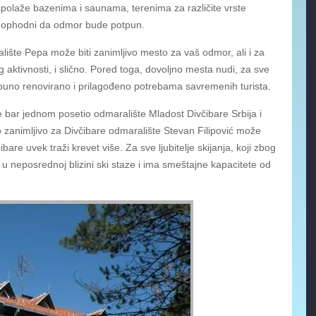
olaže bazenima i saunama, terenima za različite vrste
neophodni da odmor bude potpun.
lište Pepa može biti zanimljivo mesto za vaš odmor, ali i za
 aktivnosti, i slično. Pored toga, dovoljno mesta nudi, za sve
otpuno renovirano i prilagođeno potrebama savremenih turista.
je bar jednom posetio odmaralište Mladost Divčibare Srbija i
 zanimljivo za Divčibare odmaralište Stevan Filipović može
are uvek traži krevet više. Za sve ljubitelje skijanja, koji zbog
 u neposrednoj blizini ski staze i ima smeštajne kapacitete od