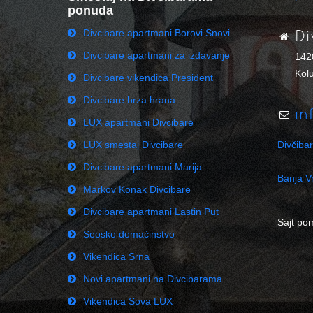
ponuda
Divcibare apartmani Borovi Snovi
Di
Divcibare apartmani za izdavanje
142
Kolu
Divcibare vikendica President
Divcibare brza hrana
in
LUX apartmani Divcibare
LUX smestaj Divcibare
Divčiba
Divcibare apartmani Marija
Banja Vr
Markov Konak Divcibare
Divcibare apartmani Lastin Put
Sajt po
Seosko domaćinstvo
Vikendica Srna
Novi apartmani na Divcibarama
Vikendica Sova LUX