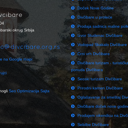
Doček Nove Godine
vcibare
Divčibare u proleće
04
Prodaja sadnica maline pol
barski okrug Srbija
Izvor Studenac Divčibare
Vodopad Skakalo Divčibare
fo@divcibare.org.rs
Crni vrh Divčibare
re na Google mapi
Divčibare turizam - turističk
ponuda Divčibara
ujci
Seoski turizam Divčibare
Prirodni kamen Divčibare
mogli
Seo Optimizacija Sajta
Oglašavanje za smeštaj Div
Divčibare doček nove godi
Prodajem vikendicu na Div
Selidbe Divčibare