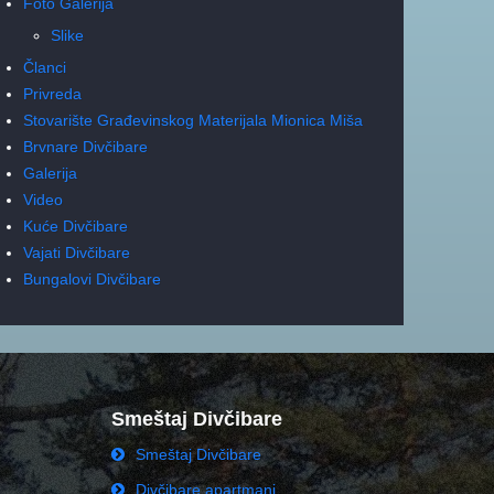
Foto Galerija
Slike
Članci
Privreda
Stovarište Građevinskog Materijala Mionica Miša
Brvnare Divčibare
Galerija
Video
Kuće Divčibare
Vajati Divčibare
Bungalovi Divčibare
Smeštaj Divčibare
Smeštaj Divčibare
Divčibare apartmani