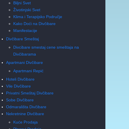
Biljni Svet
Životinjski Svet
Klima i Terapijsko Područje
Kako Doći na Divčibare
Manifestacije
Divčibare Smeštaj
Divcibare smestaj cene smeštaja na
Divčibarama
Apartmani Divčibare
Apartmani Repić
Hoteli Divčibare
Vile Divčibare
Privatni Smeštaj Divčibare
Sobe Divčibare
Odmarališta Divčibare
Nekretnine Divčibare
Kuće Prodaja
Placevi Prodaja