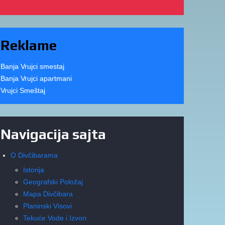
Reklame
Banja Vrujci smestaj
Banja Vrujci apartmani
Vrujci Smeštaj
Navigacija sajta
O Divčibarama
Istorija
Geografski Položaj
Mapa Divčibara
Planinski Visovi
Tekuće Vode i Izvori