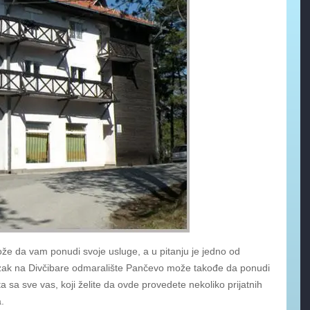
e da vam ponudi svoje usluge, a u pitanju je jedno od
azak na Divčibare odmaralište Pančevo može takođe da ponudi
sa sve vas, koji želite da ovde provedete nekoliko prijatnih
.