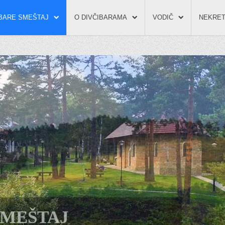
IBARE SMEŠTAJ
O DIVČIBARAMA
VODIČ
NEKRET
SMEŠTAJ