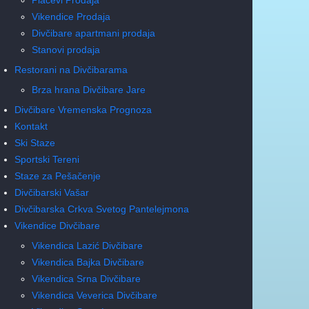
Vikendice Prodaja
Divčibare apartmani prodaja
Stanovi prodaja
Restorani na Divčibarama
Brza hrana Divčibare Jare
Divčibare Vremenska Prognoza
Kontakt
Ski Staze
Sportski Tereni
Staze za Pešačenje
Divčibarski Vašar
Divčibarska Crkva Svetog Pantelejmona
Vikendice Divčibare
Vikendica Lazić Divčibare
Vikendica Bajka Divčibare
Vikendica Srna Divčibare
Vikendica Veverica Divčibare