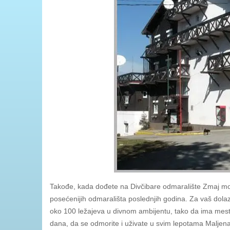
Takođe, kada dođete na Divčibare odmaralište Zmaj mož
posećenijih odmarališta poslednjih godina. Za vaš dol
oko 100 ležajeva u divnom ambijentu, tako da ima mesta 
dana, da se odmorite i uživate u svim lepotama Maljena