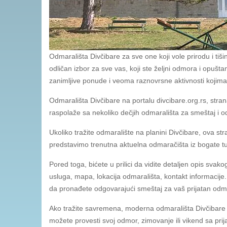
Odmarališta Divčibare za sve one koji vole prirodu i t
odličan izbor za sve vas, koji ste željni odmora i opušt
zanimljive ponude i veoma raznovrsne aktivnosti kojima
Odmarališta Divčibare na portalu divcibare.org.rs, str
raspolaže sa nekoliko dečjih odmarališta za smeštaj i o
Ukoliko tražite odmaralište na planini Divčibare, ova 
predstavimo trenutna aktuelna odmaračišta iz bogate tu
Pored toga, bićete u prilici da vidite detaljen opis svak
usluga, mapa, lokacija odmarališta, kontakt informacij
da pronađete odgovarajući smeštaj za vaš prijatan odm
Ako tražite savremena, moderna odmarališta Divčibar
možete provesti svoj odmor, zimovanje ili vikend sa pri