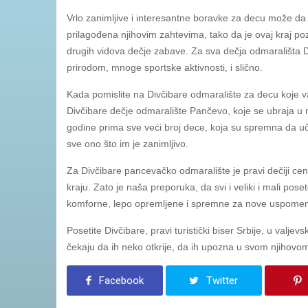
Vrlo zanimljive i interesantne boravke za decu može da
prilagođena njihovim zahtevima, tako da je ovaj kraj poz
drugih vidova dečje zabave. Za sva dečja odmarališta 
prirodom, mnoge sportske aktivnosti, i slično.
Kada pomislite na Divčibare odmaralište za decu koje 
Divčibare dečje odmaralište Pančevo, koje se ubraja u 
godine prima sve veći broj dece, koja su spremna da u
sve ono što im je zanimljivo.
Za Divčibare pancevačko odmaralište je pravi dečiji ce
kraju. Zato je naša preporuka, da svi i veliki i mali p
komforne, lepo opremljene i spremne za nove uspome
Posetite Divčibare, pravi turistički biser Srbije, u valje
čekaju da ih neko otkrije, da ih upozna u svom njihovom
Facebook
Twitter