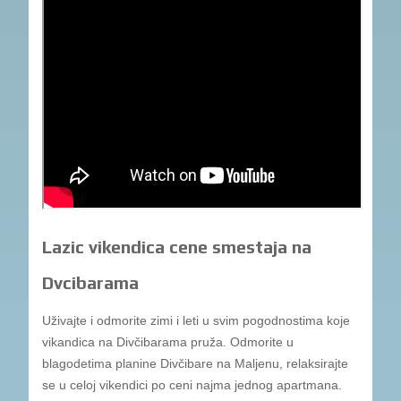
Lazic vikendica cene smestaja na
Dvcibarama
Uživajte i odmorite zimi i leti u svim pogodnostima koje
vikandica na Divčibarama pruža. Odmorite u
blagodetima planine Divčibare na Maljenu, relaksirajte
se u celoj vikendici po ceni najma jednog apartmana.