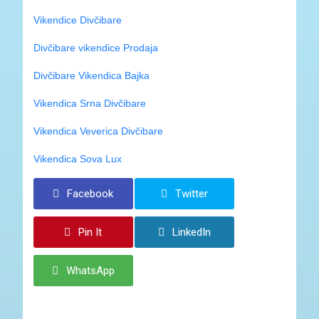
Vikendice Divčibare
Divčibare vikendice Prodaja
Divčibare Vikendica Bajka
Vikendica Srna Divčibare
Vikendica Veverica Divčibare
Vikendica Sova Lux
Facebook
Twitter
Pin It
LinkedIn
WhatsApp