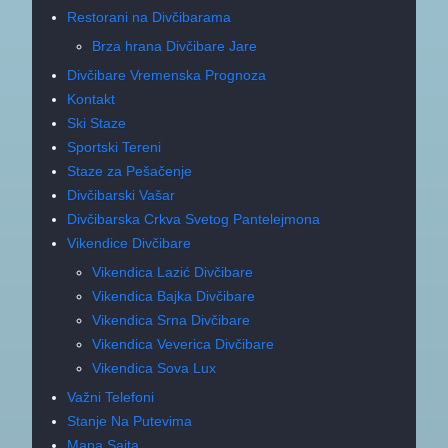
Restorani na Divčibarama
Brza hrana Divčibare Jare
Divčibare Vremenska Prognoza
Kontakt
Ski Staze
Sportski Tereni
Staze za Pešačenje
Divčibarski Vašar
Divčibarska Crkva Svetog Pantelejmona
Vikendice Divčibare
Vikendica Lazić Divčibare
Vikendica Bajka Divčibare
Vikendica Srna Divčibare
Vikendica Veverica Divčibare
Vikendica Sova Lux
Važni Telefoni
Stanje Na Putevima
Mapa Sajta