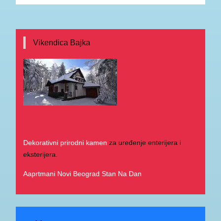
Vikendica Bajka
Dekorativni prirodni kamen
za uređenje enterijera i
eksterijera.
Aaprtmani Novi Beograd Stan Na Dan