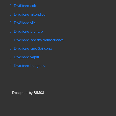
Divčibare sobe
Divčibare vikendice
Divčibare vile
Divčibare brvnare
Divčibare seoska domaćinstva
Divčibare smeštaj cene
Divčibare vajati
Divčibare bungalovi
Designed by BIM03