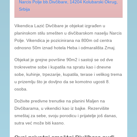
Narcis Polje bb.Divčibare, 14204 Kolubarski Okrug,
Srbija
Vikendica Lazić Divčibare je objekat izgrađen u
planinskom stilu smešten u divčibarskom naselju Narcis
Polje. Vikendica je pozicinirana na 800m od centra
odnosno 50m iznad hotela Heba i odmarališta Zmaj.
Objekat je grejne površine 90m2 i sastoji se od dve
trokrevetne sobe i kupatila na spratu kao i dnevne
sobe, kuhinje, trpezarije, kupatila, terase i velikog trema
u prizemlju što je dovljno da se komotno ugosti 8.
osoba.
Doživite predivne trenutke na planini Maljen na
Divčibarama, u vikendici kao iz bajke. Rezervišite
smeštaj za sebe, svoju porodicu i prijatelje još danas,
sutra već može biti kasno.