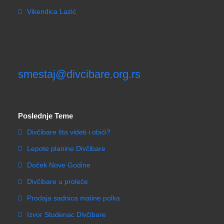
Vikendica Lazić
smestaj@divcibare.org.rs
Poslednje Teme
Divčibare šta videti i obići?
Lepote planine Divčibare
Doček Nove Godine
Divčibare u proleće
Prodaja sadnica maline polka
Izvor Studenac Divčibare