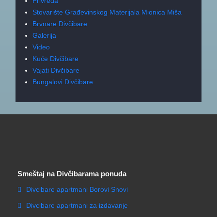
Privreda
Stovarište Građevinskog Materijala Mionica Miša
Brvnare Divčibare
Galerija
Video
Kuće Divčibare
Vajati Divčibare
Bungalovi Divčibare
Smeštaj na Divčibarama ponuda
Divcibare apartmani Borovi Snovi
Divcibare apartmani za izdavanje