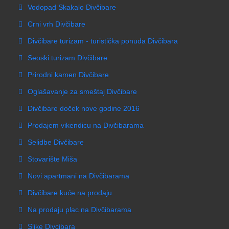
Vodopad Skakalo Divčibare
Crni vrh Divčibare
Divčibare turizam - turistička ponuda Divčibara
Seoski turizam Divčibare
Prirodni kamen Divčibare
Oglašavanje za smeštaj Divčibare
Divčibare doček nove godine 2016
Prodajem vikendicu na Divčibarama
Selidbe Divčibare
Stovarište Miša
Novi apartmani na Divčibarama
Divčibare kuće na prodaju
Na prodaju plac na Divčibarama
Slike Divcibara