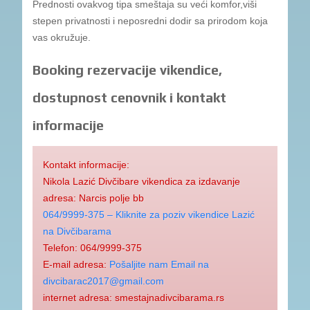
Prednosti ovakvog tipa smeštaja su veći komfor,viši
stepen privatnosti i neposredni dodir sa prirodom koja
vas okružuje.
Booking rezervacije vikendice,
dostupnost cenovnik i kontakt
informacije
Kontakt informacije:
Nikola Lazić Divčibare vikendica za izdavanje
adresa: Narcis polje bb
064/9999-375 – Kliknite za poziv vikendice Lazić
na Divčibarama
Telefon: 064/9999-375
E-mail adresa:
Pošaljite nam Email na
divcibarac2017@gmail.com
internet adresa: smestajnadivcibarama.rs