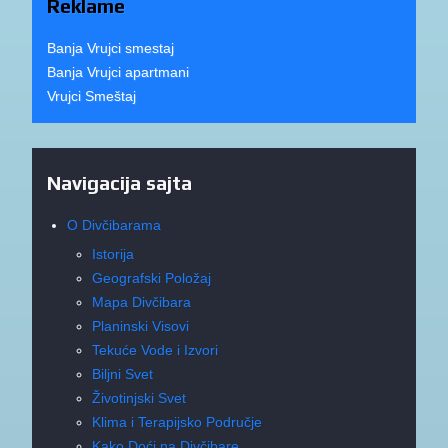
Reklame
Banja Vrujci smestaj
Banja Vrujci apartmani
Vrujci Smeštaj
Navigacija sajta
O Divčibarama
Istorija
Geografski Položaj
Mapa Divčibara
Planinski Visovi
Tekuće Vode i Izvori
Biljni Svet
Životinjski Svet
Klima i Terapijsko Područje
Kako Doći na Divčibare