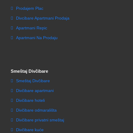
Prodajem Plac
Divcibare Apartmani Prodaja
Apartmani Repic
Apartmani Na Prodaju
Smeštaj Divčibare
Smeštaj Divčibare
Divčibare apartmani
Divčibare hoteli
Divčibare odmarališta
Divčibare privatni smeštaj
Divčibare kuće