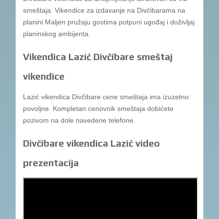
smeštaja. Vikendice za izdavanje na Divčibarama na
planini Maljen pružaju gostima potpuni ugođaj i doživljaj
planinskog ambijenta.
Vikendica Lazić Divčibare smeštaj
vikendice
Lazić vikendica Divčibare cene smeštaja ima izuzetno
povoljne. Kompletan cenovnik smeštaja dobićete
pozivom na dole navedene telefone.
Divčibare vikendica Lazić video
prezentacija