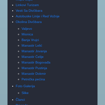
Linkovi Turizam
Vesti Sa Divčibara
Autobuske Linije i Red Vožnje
Okolina Divčibara
Valjevo
Mionica
Banja Vrujci
Manastir Lelić
Manastir Jovanja
Manastir Ćelije
Manastir Bogovađa
Manastir Pustinja
Manastir Dokmir
Petnička pećina
Foto Galerija
Slike
Članci