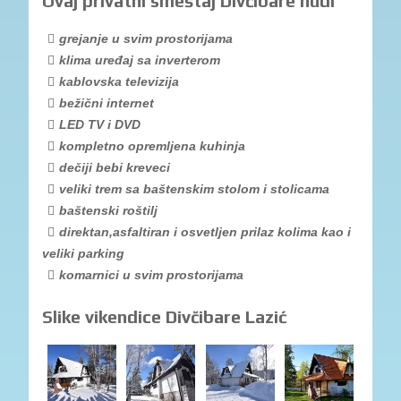
Ovaj privatni smeštaj Divčibare nudi
grejanje u svim prostorijama
klima uređaj sa inverterom
kablovska televizija
bežični internet
LED TV i DVD
kompletno opremljena kuhinja
dečiji bebi kreveci
veliki trem sa baštenskim stolom i stolicama
baštenski roštilj
direktan,asfaltiran i osvetljen prilaz kolima kao i
veliki parking
komarnici u svim prostorijama
Slike vikendice Divčibare Lazić