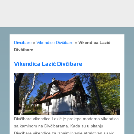
Divcibare
»
Vikendice Divčibare
»
Vikendica Lazić
Divčibare
Vikendica Lazić Divčibare
Divčibare vikendica Lazić je prelepa moderna vikendica
sa kaminom na Divčibarama. Kada su u pitanju
Divcibare vikendice za iznajmljivanje atraktivan su vid