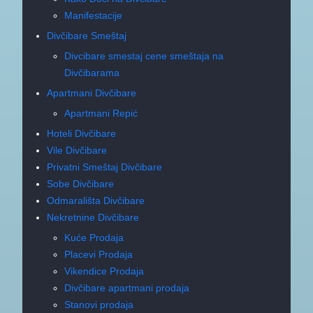
Manifestacije
Divčibare Smeštaj
Divcibare smestaj cene smeštaja na
Divčibarama
Apartmani Divčibare
Apartmani Repić
Hoteli Divčibare
Vile Divčibare
Privatni Smeštaj Divčibare
Sobe Divčibare
Odmarališta Divčibare
Nekretnine Divčibare
Kuće Prodaja
Placevi Prodaja
Vikendice Prodaja
Divčibare apartmani prodaja
Stanovi prodaja