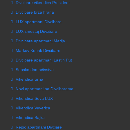
Divcibare vikendica President
Divcibare brza hrana
LUX apartmani Divcibare
LUX smestaj Divcibare
Divcibare apartmani Marija
Markov Konak Divcibare
Divcibare apartmani Lastin Put
Seosko domaćinstvo
Vikendica Srna
Novi apartmani na Divcibarama
Vikendica Sova LUX
Vikendica Veverica
Vikendica Bajka
Repić apartmani Divciare