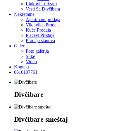
Linkovi Turizam
Vesti Sa Divčibara
Nekretnine
Apartmani prodaja
Vikendice Prodaja
Kuće Prodaja
Placevi Prodaja
Prodaja stanova
Galerija
Foto galerija
Slike
Video
Kontakt
0616107761
Divčibare
Divčibare smeštaj