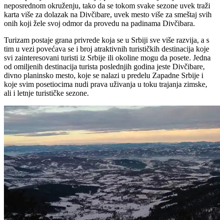
neposrednom okruženju, tako da se tokom svake sezone uvek traži
karta više za dolazak na Divčibare, uvek mesto više za smeštaj svih
onih koji žele svoj odmor da provedu na padinama Divčibara.
Turizam postaje grana privrede koja se u Srbiji sve više razvija, a s
tim u vezi povećava se i broj atraktivnih turističkih destinacija koje
svi zainteresovani turisti iz Srbije ili okoline mogu da posete. Jedna
od omiljenih destinacija turista poslednjih godina jeste Divčibare,
divno planinsko mesto, koje se nalazi u predelu Zapadne Srbije i
koje svim posetiocima nudi prava uživanja u toku trajanja zimske,
ali i letnje turističke sezone.