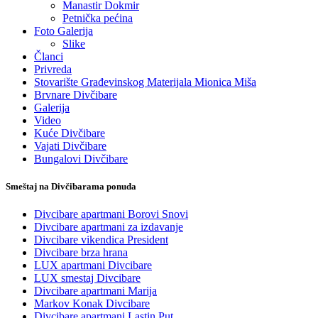
Manastir Dokmir
Petnička pećina
Foto Galerija
Slike
Članci
Privreda
Stovarište Građevinskog Materijala Mionica Miša
Brvnare Divčibare
Galerija
Video
Kuće Divčibare
Vajati Divčibare
Bungalovi Divčibare
Smeštaj na Divčibarama ponuda
Divcibare apartmani Borovi Snovi
Divcibare apartmani za izdavanje
Divcibare vikendica President
Divcibare brza hrana
LUX apartmani Divcibare
LUX smestaj Divcibare
Divcibare apartmani Marija
Markov Konak Divcibare
Divcibare apartmani Lastin Put