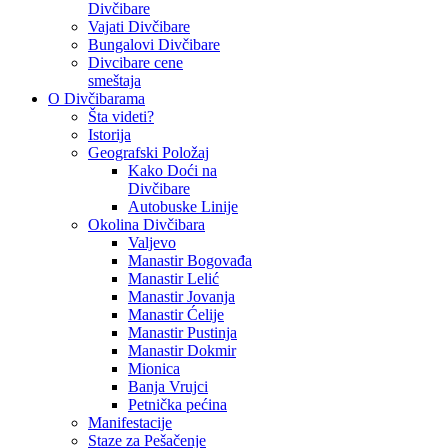
Divčibare
Vajati Divčibare
Bungalovi Divčibare
Divcibare cene
smeštaja
O Divčibarama
Šta videti?
Istorija
Geografski Položaj
Kako Doći na
Divčibare
Autobuske Linije
Okolina Divčibara
Valjevo
Manastir Bogovađa
Manastir Lelić
Manastir Jovanja
Manastir Ćelije
Manastir Pustinja
Manastir Dokmir
Mionica
Banja Vrujci
Petnička pećina
Manifestacije
Staze za Pešačenje