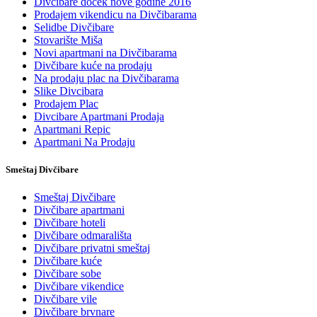
Divčibare doček nove godine 2016
Prodajem vikendicu na Divčibarama
Selidbe Divčibare
Stovarište Miša
Novi apartmani na Divčibarama
Divčibare kuće na prodaju
Na prodaju plac na Divčibarama
Slike Divcibara
Prodajem Plac
Divcibare Apartmani Prodaja
Apartmani Repic
Apartmani Na Prodaju
Smeštaj Divčibare
Smeštaj Divčibare
Divčibare apartmani
Divčibare hoteli
Divčibare odmarališta
Divčibare privatni smeštaj
Divčibare kuće
Divčibare sobe
Divčibare vikendice
Divčibare vile
Divčibare brvnare