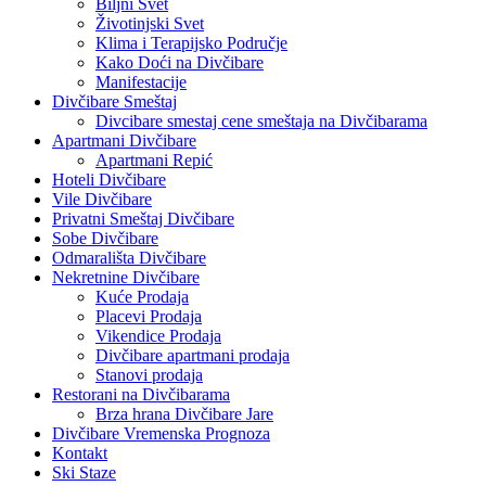
Biljni Svet
Životinjski Svet
Klima i Terapijsko Područje
Kako Doći na Divčibare
Manifestacije
Divčibare Smeštaj
Divcibare smestaj cene smeštaja na Divčibarama
Apartmani Divčibare
Apartmani Repić
Hoteli Divčibare
Vile Divčibare
Privatni Smeštaj Divčibare
Sobe Divčibare
Odmarališta Divčibare
Nekretnine Divčibare
Kuće Prodaja
Placevi Prodaja
Vikendice Prodaja
Divčibare apartmani prodaja
Stanovi prodaja
Restorani na Divčibarama
Brza hrana Divčibare Jare
Divčibare Vremenska Prognoza
Kontakt
Ski Staze