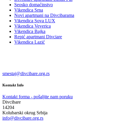
Seosko domaćinstvo
Vikendica Srna
Novi apartmani na Divcibarama
Vikendica Sova LUX
Vikendica Veverica
Vikendica Bajka
Repić apartmani Divciare
Vikendica Lazić
smestaj@divcibare.org.rs
Kontakt Info
Kontakt forma - pošaljite nam poruku
Divcibare
14204
Kolubarski okrug Srbija
info@divcibare.org.rs