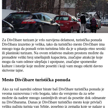
Za Divčibare turizam je vrlo razvijena delatnost, turistička ponuda
Divčibara izuzetno je velika, tako da turističko mesto Divčibare ima
mnogo toga da ponudi svim turistima bilo da je u pitanju etno seoski
ili planinski turizam. Na ovom relativno malom prostoru možete da
pronađete veliki broj smeštajnih kapaciteta, značajne atrakcije koje
mogu da vam odmor ulepšaju i upotpune, značajne spomenike
kulture i istorije koje možete posetiti i koji vam mogu otkriti davno
skrivene tajne.
Mesto Divčibare turistička ponuda
Ako za vaš naredni odmor birate baš Divčibare turistička ponuda je
veoma raznovrsna i vrlo bogata, tako da verujemo da za sebe
možete da nađete mnogo zanimljivih stvari da posetite dok odmarate
na Divčibarama. Danas je Divčibare turističko mesto koje privlači
veliku pažnju turista van Srbije, posebno iz zemalja koje se nalaze u