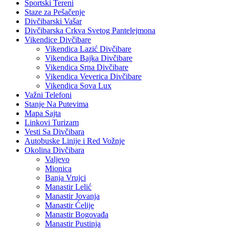
Sportski Tereni
Staze za Pešačenje
Divčibarski Vašar
Divčibarska Crkva Svetog Pantelejmona
Vikendice Divčibare
Vikendica Lazić Divčibare
Vikendica Bajka Divčibare
Vikendica Srna Divčibare
Vikendica Veverica Divčibare
Vikendica Sova Lux
Važni Telefoni
Stanje Na Putevima
Mapa Sajta
Linkovi Turizam
Vesti Sa Divčibara
Autobuske Linije i Red Vožnje
Okolina Divčibara
Valjevo
Mionica
Banja Vrujci
Manastir Lelić
Manastir Jovanja
Manastir Ćelije
Manastir Bogovađa
Manastir Pustinja