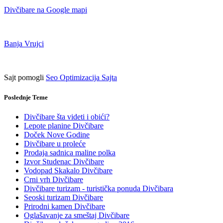
Divčibare na Google mapi
Banja Vrujci
Sajt pomogli
Seo Optimizacija Sajta
Poslednje Teme
Divčibare šta videti i obići?
Lepote planine Divčibare
Doček Nove Godine
Divčibare u proleće
Prodaja sadnica maline polka
Izvor Studenac Divčibare
Vodopad Skakalo Divčibare
Crni vrh Divčibare
Divčibare turizam - turistička ponuda Divčibara
Seoski turizam Divčibare
Prirodni kamen Divčibare
Oglašavanje za smeštaj Divčibare