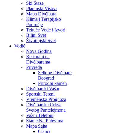
Ski Staze
Planinski Visovi
Mapa Divčibara
Klima i Terapijsko
Područje
Tekuće Vode i Izvori
Biljni Svet
Životinjski Svet
Vodič
Nova Godina
Restorani na
Divčibarama
Privreda
Selidbe Divčibare
Beograd
Prirodni kamen
Divčibarski Vašar
Sportski Tereni
Vremenska Prognoza
Divčibarska Crkva
Svetog Pantelejmona
Važni Telefoni
Stanje Na Putevima
Mapa Sajta
Članci