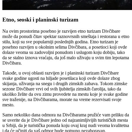
Etno, seoski i planinski turizam
Na ovim prostorima posebno je razvijen etno turizam Divčibare
može da ponudi čitav spektar raznovrsnih smeštaja i restorana u etno
stilu, koji su sve popularniji poslednjih godina. Etno turizam je
posebno razvijen u okolnim selima Divčibara, a posetioci koji ovde
dolaze veoma su zadovoljni ponudom i uslugom koju dobiju, tako
da se stalno iznova vraćaju, da još malo uživaju u svim tim lepotama
Divčibara.
Takođe, u ovoj oblasti razvijen je i planinski turizam Divčibare
svake godine ugosti na hiljade posetilaca koji ovde dolaze zbog
skijanja, uživanja na snegu i drugih zimskih zabava. Tokom zimske
sezone Divčibare vrvi od svih ljubitelja zimskih čarolija, tako da
ukoliko želite da ovu zimu provedete na mestu koje je svake godine
sve traženije, na Divčibarama, morate na vreme rezervisati svoje
mesto.
Samo nekoliko dana odmora na Divčibarama pružiće vam priliku da
se uverite da je Divčibare jedno od najzanimljivijih turističkih mesta
u Srbiji, da je turistička ponuda koju ovaj kraj nudi veoma kvalitetna
i da će učiniti da vaš odmor bude potpuno nezaboravan.