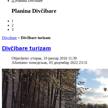
Planina Divčibare
1
2
3
Divcibare
»
Divčibare turizam
Divčibare turizam
Objavljeno: уторак, 19 јануар 2016 11:39
Ažurirano: понедељак, 05 децембар 2022 23:31