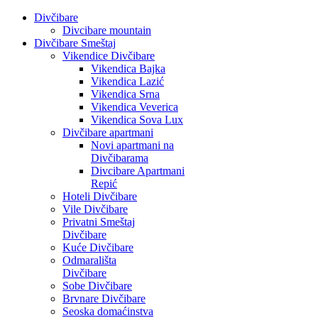
Divčibare
Divcibare mountain
Divčibare Smeštaj
Vikendice Divčibare
Vikendica Bajka
Vikendica Lazić
Vikendica Srna
Vikendica Veverica
Vikendica Sova Lux
Divčibare apartmani
Novi apartmani na
Divčibarama
Divcibare Apartmani
Repić
Hoteli Divčibare
Vile Divčibare
Privatni Smeštaj
Divčibare
Kuće Divčibare
Odmarališta
Divčibare
Sobe Divčibare
Brvnare Divčibare
Seoska domaćinstva