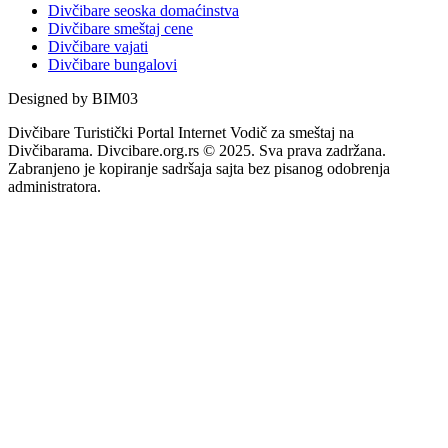
Divčibare seoska domaćinstva
Divčibare smeštaj cene
Divčibare vajati
Divčibare bungalovi
Designed by BIM03
Divčibare Turistički Portal Internet Vodič za smeštaj na
Divčibarama. Divcibare.org.rs © 2025. Sva prava zadržana.
Zabranjeno je kopiranje sadršaja sajta bez pisanog odobrenja
administratora.