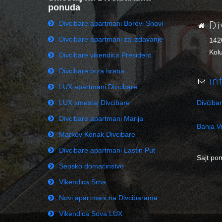
ponuda
Divcibare apartmani Borovi Snovi
Di
Divcibare apartmani za izdavanje
142
Kolu
Divcibare vikendica President
Divcibare brza hrana
in
LUX apartmani Divcibare
LUX smestaj Divcibare
Divčiba
Divcibare apartmani Marija
Banja Vr
Markov Konak Divcibare
Divcibare apartmani Lastin Put
Sajt po
Seosko domaćinstvo
Vikendica Srna
Novi apartmani na Divcibarama
Vikendica Sova LUX