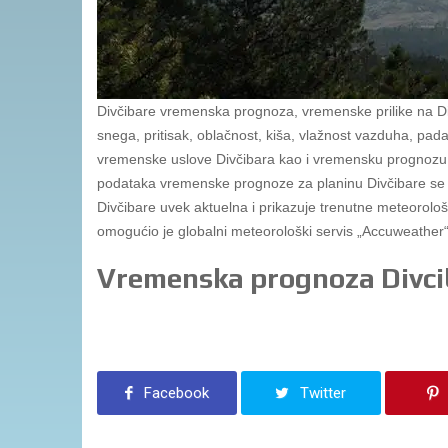
Divčibare vremenska prognoza, vremenske prilike na Div
snega, pritisak, oblačnost, kiša, vlažnost vazduha, pa
vremenske uslove Divčibara kao i vremensku prognozu 
podataka vremenske prognoze za planinu Divčibare se 
Divčibare uvek aktuelna i prikazuje trenutne meteorolo
omogućio je globalni meteorološki servis „Accuweather“
Vremenska prognoza Divci
Facebook
Twitter