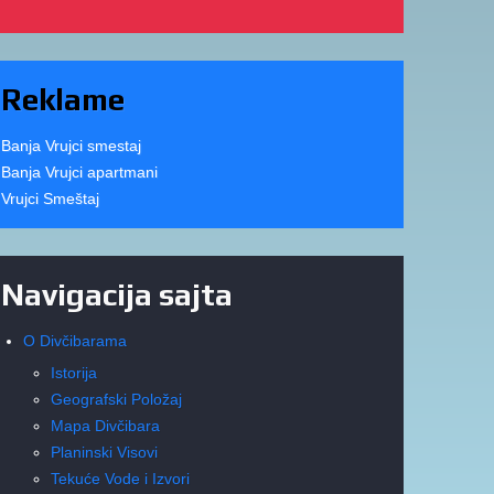
Reklame
Banja Vrujci smestaj
Banja Vrujci apartmani
Vrujci Smeštaj
Navigacija sajta
O Divčibarama
Istorija
Geografski Položaj
Mapa Divčibara
Planinski Visovi
Tekuće Vode i Izvori