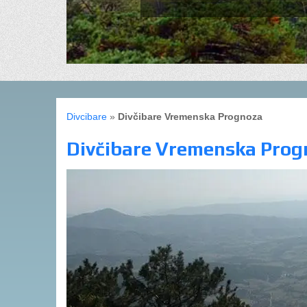
Divcibare
»
Divčibare Vremenska Prognoza
Divčibare Vremenska Prog