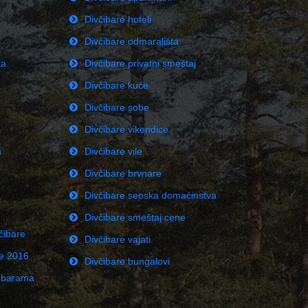
Divčibare hoteli
Divčibare odmarališta
ka
Divčibare privatni smeštaj
Divčibare kuće
Divčibare sobe
Divčibare vikendice
a
Divčibare vile
Divčibare brvnare
Divčibare seoska domaćinstva
Divčibare smeštaj cene
čibare
Divčibare vajati
ne 2016
Divčibare bungalovi
čibarama