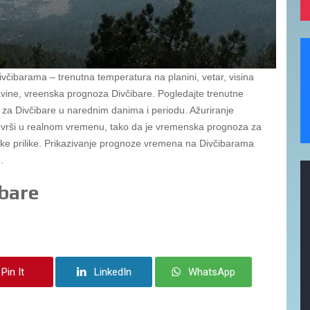
čibarama – trenutna temperatura na planini, vetar, visina
davine, vreenska prognoza Divčibare. Pogledajte trenutne
za Divčibare u narednim danima i periodu. Ažuriranje
vrši u realnom vremenu, tako da je vremenska prognoza za
ške prilike. Prikazivanje prognoze vremena na Divčibarama
.
bare
Pin It
LinkedIn
WhatsApp