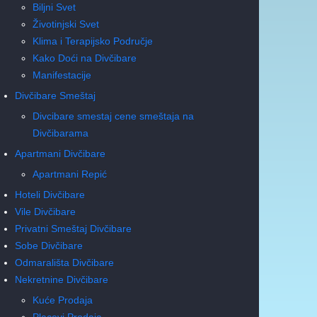
Biljni Svet
Životinjski Svet
Klima i Terapijsko Područje
Kako Doći na Divčibare
Manifestacije
Divčibare Smeštaj
Divcibare smestaj cene smeštaja na
Divčibarama
Apartmani Divčibare
Apartmani Repić
Hoteli Divčibare
Vile Divčibare
Privatni Smeštaj Divčibare
Sobe Divčibare
Odmarališta Divčibare
Nekretnine Divčibare
Kuće Prodaja
Placevi Prodaja