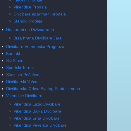
Vikendice Prodaja
Divčibare apartmani prodaja
Stanovi prodaja
Restorani na Divčibarama
Brza hrana Divčibare Jare
Divčibare Vremenska Prognoza
Kontakt
Ski Staze
Sportski Tereni
Staze za Pešačenje
Divčibarski Vašar
Divčibarska Crkva Svetog Pantelejmona
Vikendice Divčibare
Vikendica Lazić Divčibare
Vikendica Bajka Divčibare
Vikendica Srna Divčibare
Vikendica Veverica Divčibare