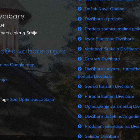
Doček Nove Godine
vcibare
Divčibare u proleće
04
Prodaja sadnica maline pol
barski okrug Srbija
Izvor Studenac Divčibare
Vodopad Skakalo Divčibare
fo@divcibare.org.rs
Crni vrh Divčibare
re na Google mapi
Divčibare turizam - turističk
ponuda Divčibara
ujci
Seoski turizam Divčibare
Prirodni kamen Divčibare
mogli
Seo Optimizacija Sajta
Oglašavanje za smeštaj Div
Divčibare doček nove godi
Prodajem vikendicu na Div
Selidbe Divčibare