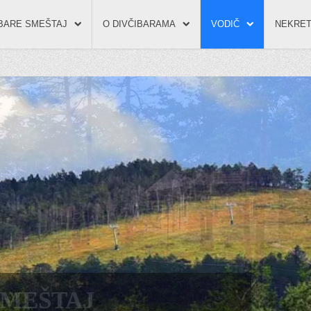
IBARE SMEŠTAJ
O DIVČIBARAMA
VODIČ
NEKRET
SMEŠTAJ