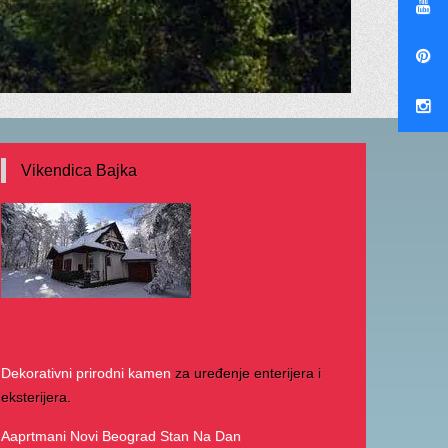
Vikendica Bajka
Dekorativni prirodni kamen
za uređenje enterijera i
eksterijera.
Aaprtmani Novi Beograd Stan Na Dan