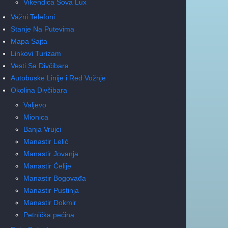
Vikendica Sova Lux
Važni Telefoni
Stanje Na Putevima
Mapa Sajta
Linkovi Turizam
Vesti Sa Divčibara
Autobuske Linije i Red Vožnje
Okolina Divčibara
Valjevo
Mionica
Banja Vrujci
Manastir Lelić
Manastir Jovanja
Manastir Ćelije
Manastir Bogovađa
Manastir Pustinja
Manastir Dokmir
Petnička pećina