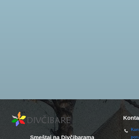
Konta
Kont
Smeštaj na Divčibarama
por