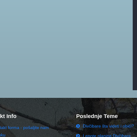
kt Info
Poslednje Teme
Divčibare šta videti i obići?
akt forma - pošaljite nam
uku
Lepote planine Divčibare