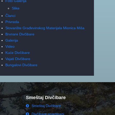
Foto Galerija
Slike
Članci
Privreda
Stovarište Građevinskog Materijala Mionica Miša
Brvnare Divčibare
Galerija
Video
Kuće Divčibare
Vajati Divčibare
Bungalovi Divčibare
Smeštaj Divčibare
Smeštaj Divčibare
Divčibare apartmani