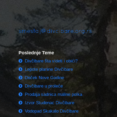
smestaj@divcibare.org.rs
Poslednje Teme
Divčibare šta videti i obići?
Lepote planine Divčibare
Doček Nove Godine
Divčibare u proleće
Prodaja sadnica maline polka
Izvor Studenac Divčibare
Vodopad Skakalo Divčibare