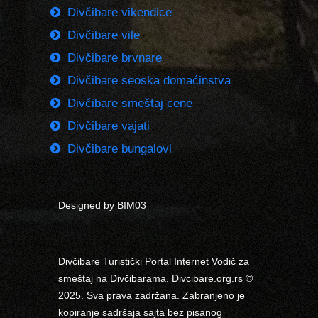
Divčibare vikendice
Divčibare vile
Divčibare brvnare
Divčibare seoska domaćinstva
Divčibare smeštaj cene
Divčibare vajati
Divčibare bungalovi
Designed by BIM03
Divčibare Turistički Portal Internet Vodič za
smeštaj na Divčibarama. Divcibare.org.rs ©
2025. Sva prava zadržana. Zabranjeno je
kopiranje sadršaja sajta bez pisanog