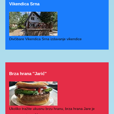
Vikendica Srna
Divčibare Vikendica Srna izdavanje vikendice
Brza hrana ''Jarić''
Ukoliko tražite ukusnu brzu hranu, brza hrana Jare je