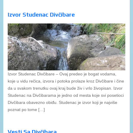
Izvor Studenac Divčibare
Izvor Studenac Divčibare – Ovaj predeo je bogat vodama,
koje u vidu rečica, izvora i potoka prolaze kroz Divčibare i čine
da u svakom trenutku ovaj kraj bude živ i vrlo živopisan. Izvor
Studenac na Divčibarama je jedno od mesta koje svi posetioci
Divčibara obavezno obiđu. Studenac je izvor koji je najviše
poznat po tome […]
Vesti Sa Divčibara