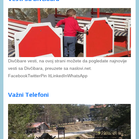
Divčibare vesti, na ovoj strani možete da pogledate najnovije
vesti sa Divčibara, preuzete sa naslovi.net.
FacebookTwitterPin ItLinkedInWhatsApp
Važni Telefoni