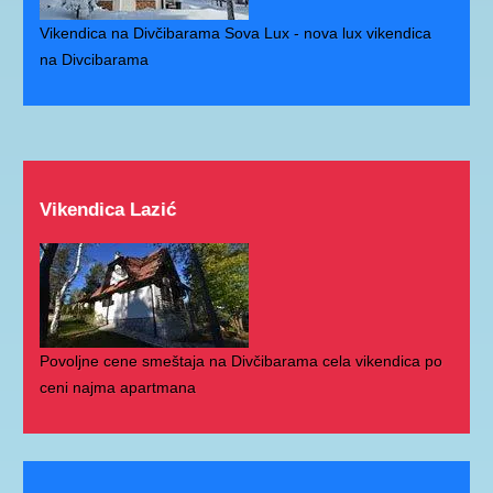
Vikendica na Divčibarama Sova Lux - nova lux vikendica
na Divcibarama
Vikendica Lazić
Povoljne cene smeštaja na Divčibarama cela vikendica po
ceni najma apartmana