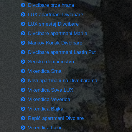
Divcibare brza hrana
LUX apartmani Divcibare
LUX smestaj Divcibare
Divcibare apartmani Marija
Markov Konak Divcibare
Divcibare apartmani Lastin Put
Seosko domaćinstvo
Vikendica Srna
Novi apartmani na Divcibarama
Vikendica Sova LUX
Vikendica Veverica
Vikendica Bajka
Repić apartmani Divciare
Vikendica Lazić