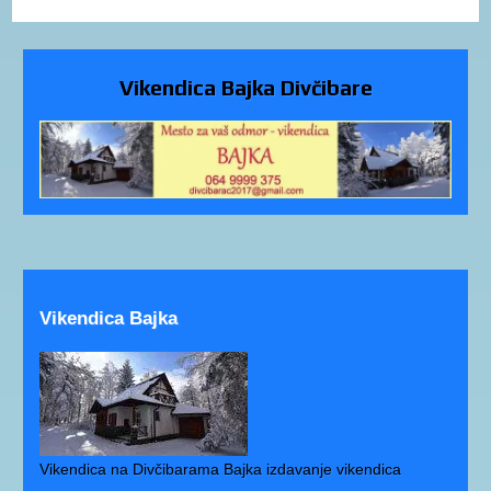
Vikendica Bajka Divčibare
Vikendica Bajka
Vikendica na Divčibarama Bajka izdavanje vikendica