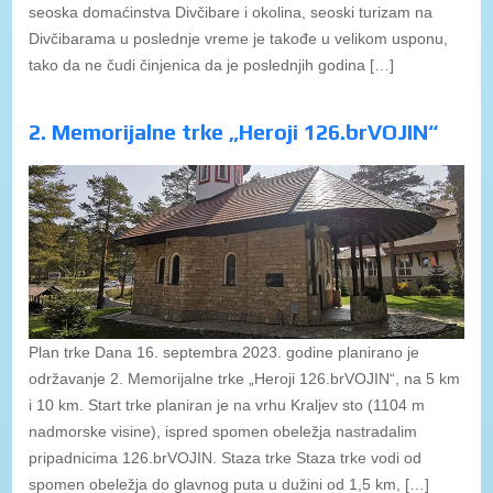
seoska domaćinstva Divčibare i okolina, seoski turizam na
Divčibarama u poslednje vreme je takođe u velikom usponu,
tako da ne čudi činjenica da je poslednjih godina […]
2. Memorijalne trke „Heroji 126.brVOJIN“
Plan trke Dana 16. septembra 2023. godine planirano je
održavanje 2. Memorijalne trke „Heroji 126.brVOJIN“, na 5 km
i 10 km. Start trke planiran je na vrhu Kraljev sto (1104 m
nadmorske visine), ispred spomen obeležja nastradalim
pripadnicima 126.brVOJIN. Staza trke Staza trke vodi od
spomen obeležja do glavnog puta u dužini od 1,5 km, […]