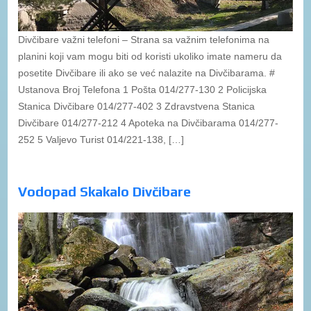
Divčibare važni telefoni – Strana sa važnim telefonima na
planini koji vam mogu biti od koristi ukoliko imate nameru da
posetite Divčibare ili ako se već nalazite na Divčibarama. #
Ustanova Broj Telefona 1 Pošta 014/277-130 2 Policijska
Stanica Divčibare 014/277-402 3 Zdravstvena Stanica
Divčibare 014/277-212 4 Apoteka na Divčibarama 014/277-
252 5 Valjevo Turist 014/221-138, […]
Vodopad Skakalo Divčibare