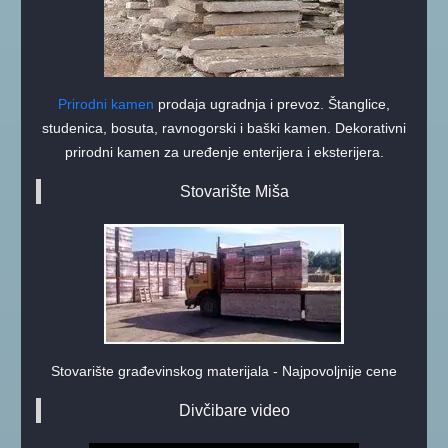
Prirodni kamen
prodaja ugradnja i prevoz. Štanglice,
studenica, bosuta, ravnogorski i baški kamen. Dekorativni
prirodni kamen za uređenje enterijera i eksterijera.
Stovarište Miša
Stovarište građevinskog materijala - Najpovoljnije cene
Divčibare video