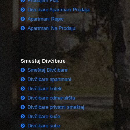
Prodajem Plac
Divcibare Apartmani Prodaja
Apartmani Repic
Apartmani Na Prodaju
Smeštaj Divčibare
Smeštaj Divčibare
Divčibare apartmani
Divčibare hoteli
Divčibare odmarališta
Divčibare privatni smeštaj
Divčibare kuće
Divčibare sobe