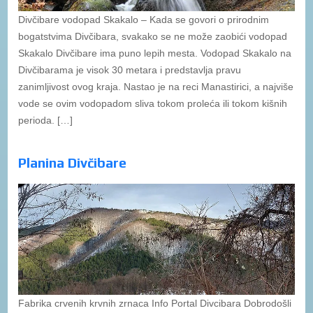
Divčibare vodopad Skakalo – Kada se govori o prirodnim
bogatstvima Divčibara, svakako se ne može zaobići vodopad
Skakalo Divčibare ima puno lepih mesta. Vodopad Skakalo na
Divčibarama je visok 30 metara i predstavlja pravu
zanimljivost ovog kraja. Nastao je na reci Manastirici, a najviše
vode se ovim vodopadom sliva tokom proleća ili tokom kišnih
perioda. […]
Planina Divčibare
Fabrika crvenih krvnih zrnaca Info Portal Divcibara Dobrodošli