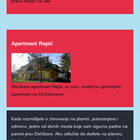
pravo mesto za Vas.
Apartmani Repić
Divcibare apartmani Repic su novi, moderno opremljeni
apartmani na Divčibarama
Kada razmišljate o zimovanju na planini, putovanjima i
odmoru, jedno od divnih mesta koje vam sigurno padne na
pamet jesu Divčibare. Ako odlučite da dođete na planinu