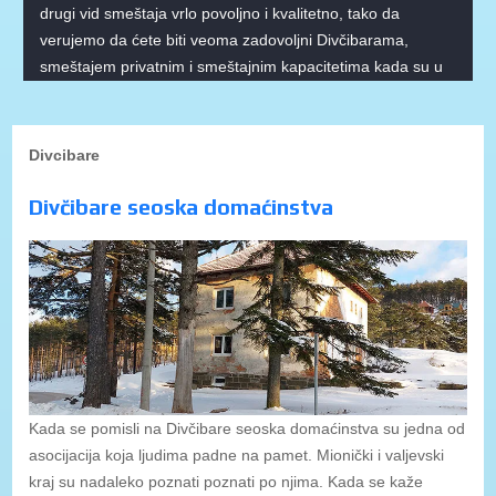
drugi vid smeštaja vrlo povoljno i kvalitetno, tako da
verujemo da ćete biti veoma zadovoljni Divčibarama,
smeštajem privatnim i smeštajnim kapacitetima kada su u
pitanju hoteli na Divčibarama.
Divcibare
Divčibare seoska domaćinstva
Kada se pomisli na Divčibare seoska domaćinstva su jedna od
asocijacija koja ljudima padne na pamet. Mionički i valjevski
kraj su nadaleko poznati poznati po njima. Kada se kaže