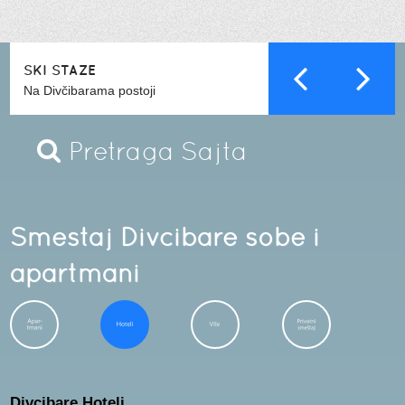
SKI STAZE
Na Divčibarama postoji
Smestaj Divcibare
sobe i
apartmani
Divcibare Hoteli