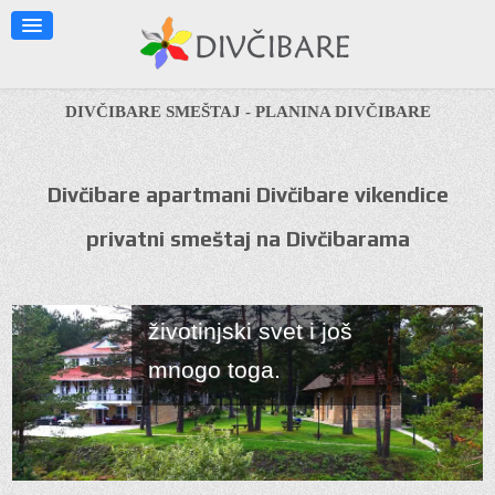
informacije o planini
kao što su klima,
lekovita svojstva, ski
DIVČIBARE SMEŠTAJ - PLANINA DIVČIBARE
staze, staze za
pešačenje, geografski
Divčibare apartmani Divčibare vikendice
položaj, kako doći na
privatni smeštaj na Divčibarama
Divčibare, okolina
Divčibara mapa biljni i
životinjski svet i još
mnogo toga.