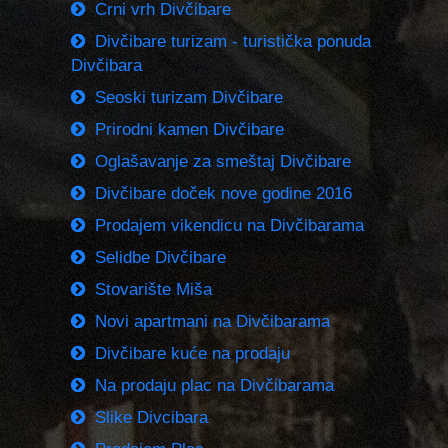
Crni vrh Divčibare
Divčibare turizam - turistička ponuda
Divčibara
Seoski turizam Divčibare
Prirodni kamen Divčibare
Oglašavanje za smeštaj Divčibare
Divčibare doček nove godine 2016
Prodajem vikendicu na Divčibarama
Selidbe Divčibare
Stovarište Miša
Novi apartmani na Divčibarama
Divčibare kuće na prodaju
Na prodaju plac na Divčibarama
Slike Divcibara