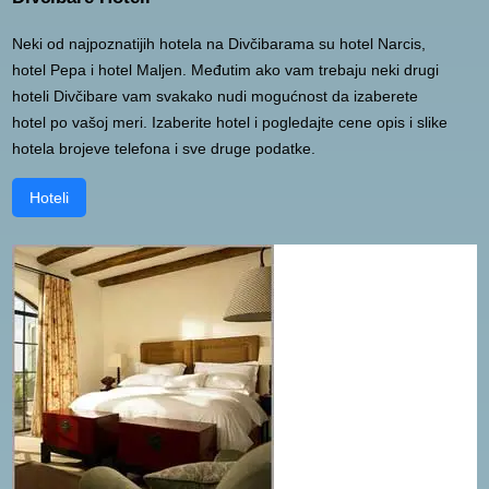
Neki od najpoznatijih hotela na Divčibarama su hotel Narcis,
hotel Pepa i hotel Maljen. Međutim ako vam trebaju neki drugi
hoteli Divčibare vam svakako nudi mogućnost da izaberete
hotel po vašoj meri. Izaberite hotel i pogledajte cene opis i slike
hotela brojeve telefona i sve druge podatke.
Hoteli