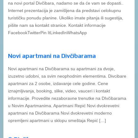
na novi portal Divčibara, nadamo se da će vam se dopasti..
Internet prezentacija je zamišljena da predstavi celokupnu
turističku ponudu planine. Ukoliko imate pitanja ili sugestija,
pišite nam sa kontakt stranice. Kontakt informacije
FacebookTwitterPin ItLinkedInWhatsApp
Novi apartmani na Divčibarama
Novi apartmani na Divčibarama su apartmani za dvoje,
izuzetno udobni, sa svim neophodnim elementima. Divcibare
apartmani za 2 osobe, izdavanje cele godine. Cene
iznajmljivanja, booking, slike, video, vauceri i kontakt
informacije. Provedite nezaboravne trenutke na DIvčibarama
u Novim Apartmanima. Apartmani Repić Novi dvokrevetni
apartmani na Divčibarama Novi dvokrevetni moderno
opremljeni apartmani u sklopu smeštaja Repić […]