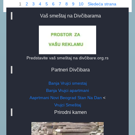
1
2
3
4
5
6
7
8
9
10
Sledeća strana
Vaš smeštaj na Divčibarama
Predstavite vaš smeštaj na divčibare.org.rs
Partneri Divčibara
Banja Vrujci smestaj
Banja Vrujci apartmani
Aaprtmani Novi Beograd Stan Na Dan
<
Vrujci Smeštaj
Prirodni kamen