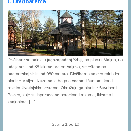
O Divčibarama
Divčibare se nalazi u jugozapadnoj Srbiji, na planini Maljen, na
udaljenosti od 38 kilometara od Valjeva, smešteno na
nadmorskoj visini od 980 metara. Divčibare kao centralni deo
planine Maljen, izuzetno je bogato vodom i šumom, kao i
raznim životinjskim vrstama. Okružuju ga planine Suvobor i
Povlen, koje su ispresecane potocima i rekama, liticama i
kanjonima. […]
Strana 1 od 10