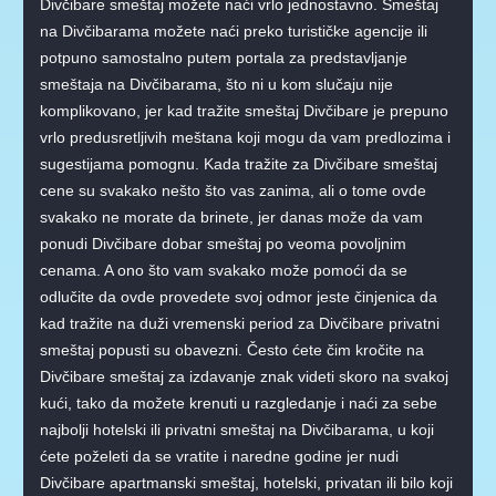
Divčibare smeštaj možete naći vrlo jednostavno. Smeštaj
na Divčibarama možete naći preko turističke agencije ili
potpuno samostalno putem portala za predstavljanje
smeštaja na Divčibarama, što ni u kom slučaju nije
komplikovano, jer kad tražite smeštaj Divčibare je prepuno
vrlo predusretljivih meštana koji mogu da vam predlozima i
sugestijama pomognu. Kada tražite za Divčibare smeštaj
cene su svakako nešto što vas zanima, ali o tome ovde
svakako ne morate da brinete, jer danas može da vam
ponudi Divčibare dobar smeštaj po veoma povoljnim
cenama. A ono što vam svakako može pomoći da se
odlučite da ovde provedete svoj odmor jeste činjenica da
kad tražite na duži vremenski period za Divčibare privatni
smeštaj popusti su obavezni. Često ćete čim kročite na
Divčibare smeštaj za izdavanje znak videti skoro na svakoj
kući, tako da možete krenuti u razgledanje i naći za sebe
najbolji hotelski ili privatni smeštaj na Divčibarama, u koji
ćete poželeti da se vratite i naredne godine jer nudi
Divčibare apartmanski smeštaj, hotelski, privatan ili bilo koji