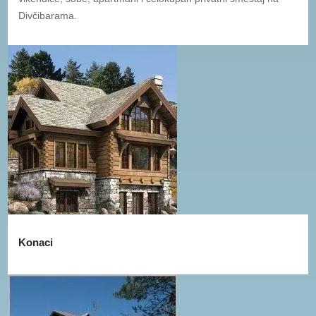
Divčibarama.
Konaci