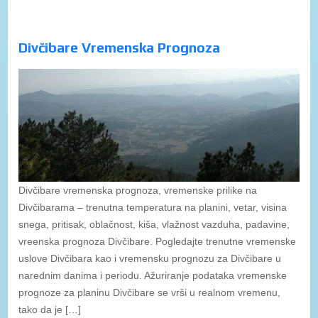
Divčibare Vremenska Prognoza
Divčibare vremenska prognoza, vremenske prilike na
Divčibarama – trenutna temperatura na planini, vetar, visina
snega, pritisak, oblačnost, kiša, vlažnost vazduha, padavine,
vreenska prognoza Divčibare. Pogledajte trenutne vremenske
uslove Divčibara kao i vremensku prognozu za Divčibare u
narednim danima i periodu. Ažuriranje podataka vremenske
prognoze za planinu Divčibare se vrši u realnom vremenu,
tako da je […]