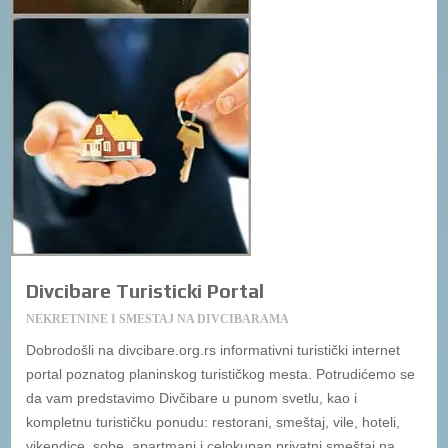
Divcibare Turisticki Portal
NEKRETNINE I SMESTAJ NA DIVCIBARAMA
Dobrodošli na divcibare.org.rs informativni turistički internet
portal poznatog planinskog turističkog mesta. Potrudićemo se
da vam predstavimo Divčibare u punom svetlu, kao i
kompletnu turističku ponudu: restorani, smeštaj, vile, hoteli,
vikendice, sobe, apartmani i celokupan privatni smeštaj na