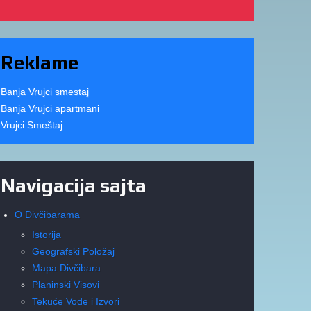
Reklame
Banja Vrujci smestaj
Banja Vrujci apartmani
Vrujci Smeštaj
Navigacija sajta
O Divčibarama
Istorija
Geografski Položaj
Mapa Divčibara
Planinski Visovi
Tekuće Vode i Izvori