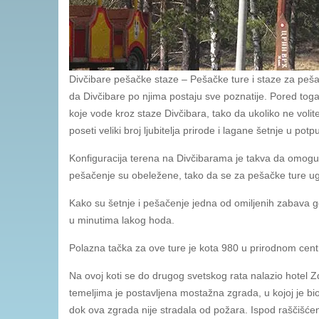
Divčibare pešačke staze – Pešačke ture i staze za peša
da Divčibare po njima postaju sve poznatije. Pored tog
koje vode kroz staze Divčibara, tako da ukoliko ne volit
poseti veliki broj ljubitelja prirode i lagane šetnje u po
Konfiguracija terena na Divčibarama je takva da omoguća
pešačenje su obeležene, tako da se za pešačke ture ug
Kako su šetnje i pešačenje jedna od omiljenih zabava gos
u minutima lakog hoda.
Polazna tačka za ove ture je kota 980 u prirodnom cent
Na ovoj koti se do drugog svetskog rata nalazio hotel 
temeljima je postavljena mostažna zgrada, u kojoj je b
dok ova zgrada nije stradala od požara. Ispod raščišće