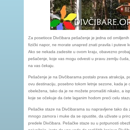
Za posetioce Divčibara pešačenje je jedna od omiljenih
fizički napor, ne morate unapred znati pravila i puteve 
Ako se nekada zadesite u ovom kraju, obavezno probajte
pešačenje, koje vas mogu odvesti u pravu zemlju čuda, u
na vas čekaju.
Pešačenje je na Divčibarama postalo prava atrakcija, pose
ovu destinaciju, posebno tokom letnje sezone, kada je 
obeležena, tako da je ne možete promašiti nikako, a is
koje se očekuje da ćete laganim hodom preći celu staz
Pešačke staze na Divčibarama su napravljene tako da z
mnogo zamora i muke da se opustite, da uživate u priro
predele Divčibara. Pešačke staze su u potpunosti obe
najvažnije, jeste da vas vode do različitih krajeva Divč