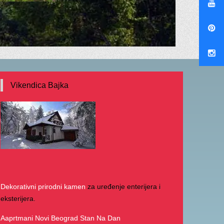
Vikendica Bajka
Dekorativni prirodni kamen
za uređenje enterijera i
eksterijera.
Aaprtmani Novi Beograd Stan Na Dan