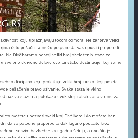
 aktivnosti koju upražnjavaju tokom odmora. Ne zahteva veliki
kojima ćete pešačiti, a može potpuno da vas opusti i preporodi.
. Na Divčibarama postoji veliki broj obeleženih staza za
 sve one skrivene delove ove turističke destinacije, koji samo
bna disciplina koju praktikuje veliki broj turista, koji posete
ovde pešačenje pravo uživanje. Svaka staza je vidno
pod naziva staze na putokazu uvek stoji i obeleženo vreme za
u.
aista možete upoznati svaki kraj Divčibara i da možete bez
di i da se potpuno preporodite dok lagano pešačite kroz
zbeđene, sasvim bezbedne za ugodnu šetnju, a ono što je
ibara, tako da ukoliko prošetate svim stazama za pešačenje, u