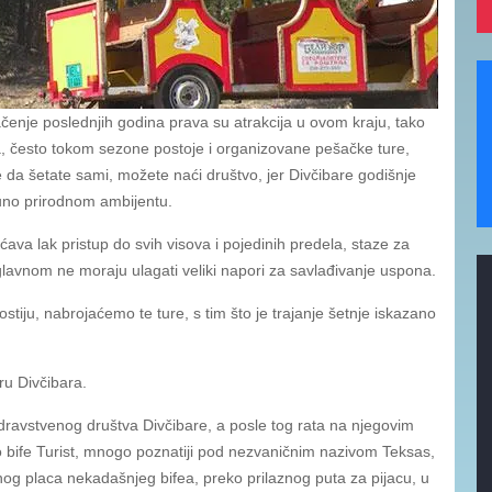
čenje poslednjih godina prava su atrakcija u ovom kraju, tako
a, često tokom sezone postoje i organizovane pešačke ture,
e da šetate sami, možete naći društvo, jer Divčibare godišnje
tpuno prirodnom ambijentu.
va lak pristup do svih visova i pojedinih predela, staze za
lavnom ne moraju ulagati veliki napori za savlađivanje uspona.
tiju, nabrojaćemo te ture, s tim što je trajanje šetnje iskazano
ru Divčibara.
Zdravstvenog društva Divčibare, a posle tog rata na njegovim
io bife Turist, mnogo poznatiji pod nezvaničnim nazivom Teksas,
nog placa nekadašnjeg bifea, preko prilaznog puta za pijacu, u