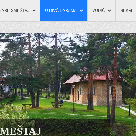
IBARE SMEŠTAJ
O DIVČIBARAMA
VODIČ
NEKRET
SMEŠTAJ