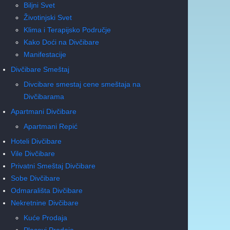
Biljni Svet
Životinjski Svet
Klima i Terapijsko Područje
Kako Doći na Divčibare
Manifestacije
Divčibare Smeštaj
Divcibare smestaj cene smeštaja na
Divčibarama
Apartmani Divčibare
Apartmani Repić
Hoteli Divčibare
Vile Divčibare
Privatni Smeštaj Divčibare
Sobe Divčibare
Odmarališta Divčibare
Nekretnine Divčibare
Kuće Prodaja
Placevi Prodaja