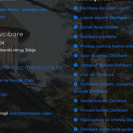
Divčibare šta videti i obići?
akt forma - pošaljite nam
uku
Lepote planine Divčibare
Doček Nove Godine
vcibare
Divčibare u proleće
04
Prodaja sadnica maline pol
barski okrug Srbija
Izvor Studenac Divčibare
Vodopad Skakalo Divčibare
fo@divcibare.org.rs
Crni vrh Divčibare
re na Google mapi
Divčibare turizam - turističk
ponuda Divčibara
ujci
Seoski turizam Divčibare
Prirodni kamen Divčibare
mogli
Seo Optimizacija Sajta
Oglašavanje za smeštaj Div
Divčibare doček nove godi