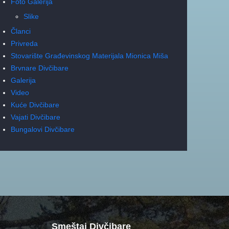
Foto Galerija
Slike
Članci
Privreda
Stovarište Građevinskog Materijala Mionica Miša
Brvnare Divčibare
Galerija
Video
Kuće Divčibare
Vajati Divčibare
Bungalovi Divčibare
Smeštaj Divčibare