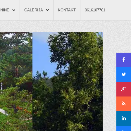
NINE
GALERIJA
KONTAKT
0616107761