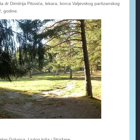
a dr Dimitrija Pitovića, lekara, borca Valjevskog partizanskog
, godine.
log Golupca, Ljutog krša i Stražare;