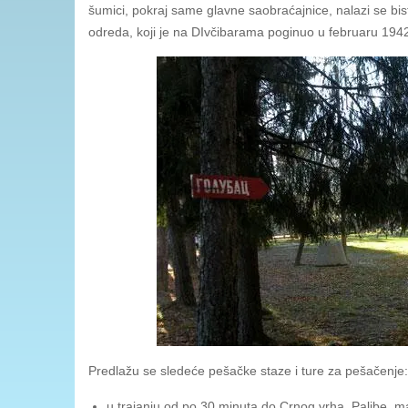
šumici, pokraj same glavne saobraćajnice, nalazi se bist
odreda, koji je na DIvčibarama poginuo u februaru 1942
Predlažu se sledeće pešačke staze i ture za pešačenje:
u trajanju od po 30 minuta do Crnog vrha, Paljbe, ma