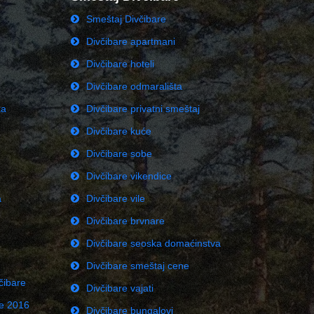
Smeštaj Divčibare
Divčibare apartmani
Divčibare hoteli
Divčibare odmarališta
ka
Divčibare privatni smeštaj
Divčibare kuće
Divčibare sobe
Divčibare vikendice
a
Divčibare vile
Divčibare brvnare
Divčibare seoska domaćinstva
Divčibare smeštaj cene
čibare
Divčibare vajati
ne 2016
Divčibare bungalovi