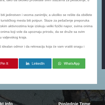
iti jedinstven i veoma zanimljiv, a ukoliko se rešite da obiđete
 turističkog mesta biti potpun. Staze za pešačenje preporuka
kim aktivnostima koje iziskuju veliki fizički napor, svima onima
 i onima koji vole da upoznaju prirodu, da se druže sa svim
u valjevskog kraja.
idealan odmor i da rekreaciju koja će vam vratiti snagu i
Pin It
LinkedIn
WhatsApp
kt Info
Poslednje Teme