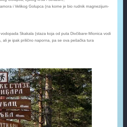
mramora i Velikog Golupca (na kome je bio rudnik magnezijum-
i vodopada Skakala (staza koja od puta Divčibare-Mionica vodi
 ali je ipak prilično naporna, pa se ova pešačka tura