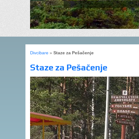
Divcibare
»
Staze za Pešačenje
Staze za Pešačenje