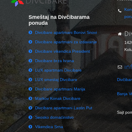
Kont
Smeštaj na Divčibarama
por
ponuda
Divcibare apartmani Borovi Snovi
Di
Divcibare apartmani za izdavanje
142
Kolu
Divcibare vikendica President
Divcibare brza hrana
in
LUX apartmani Divcibare
LUX smestaj Divcibare
Divčiba
Divcibare apartmani Marija
Banja Vr
Markov Konak Divcibare
Divcibare apartmani Lastin Put
Sajt po
Seosko domaćinstvo
Vikendica Srna