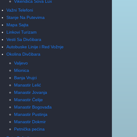
Vikendica Sova Lux
Važni Telefoni
Stanje Na Putevima
Mapa Sajta
Linkovi Turizam
Vesti Sa Divčibara
Autobuske Linije i Red Vožnje
Okolina Divčibara
Valjevo
Mionica
Banja Vrujci
Manastir Lelić
Manastir Jovanja
Manastir Ćelije
Manastir Bogovađa
Manastir Pustinja
Manastir Dokmir
Petnička pećina