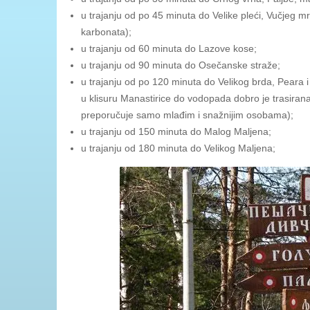
u trajanju od po 45 minuta do Velike pleći, Vučjeg 
karbonata);
u trajanju od 60 minuta do Lazove kose;
u trajanju od 90 minuta do Osečanske straže;
u trajanju od po 120 minuta do Velikog brda, Peara 
u klisuru Manastirice do vodopada dobro je trasirana,
preporučuje samo mlađim i snažnijim osobama);
u trajanju od 150 minuta do Malog Maljena;
u trajanju od 180 minuta do Velikog Maljena;