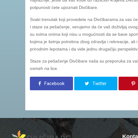
potpunosti ćete upoznati Divčibare.
Svaki trenutak koji provedete na Divčibarama za vas će b
i staze za pešačenje, verujemo da će vaš doživljaj ovog
su svima onima koji nisu u mogućnosti da se bave sports
kojima je šetnja potrebna zbog zdravlja i rekreacije, ali
prirodnim lepotama i da vide jednu drugačiju perspektiv
Staze za pešačenje Divčibare naša su preporuka za vaš 
osmeh na lice.
Facebook
Twitter
Konta