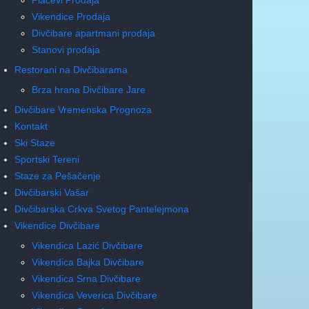
Vikendice Prodaja
Divčibare apartmani prodaja
Stanovi prodaja
Restorani na Divčibarama
Brza hrana Divčibare Jare
Divčibare Vremenska Prognoza
Kontakt
Ski Staze
Sportski Tereni
Staze za Pešačenje
Divčibarski Vašar
Divčibarska Crkva Svetog Pantelejmona
Vikendice Divčibare
Vikendica Lazić Divčibare
Vikendica Bajka Divčibare
Vikendica Srna Divčibare
Vikendica Veverica Divčibare