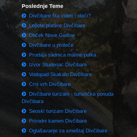
Poslednje Teme
Divčibare šta videti i obići?
Lepote planine Divčibare
Doček Nove Godine
Divčibare u proleće
Prodaja sadnica maline polka
Izvor Studenac Divčibare
Vodopad Skakalo Divčibare
Crni vrh Divčibare
Divčibare turizam - turistička ponuda
Divčibara
Seoski turizam Divčibare
Prirodni kamen Divčibare
Oglašavanje za smeštaj Divčibare