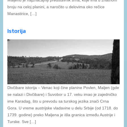
broju na celoj planini, a naročito u delovima oko rečice
Manastirice, […]
Istorija
Divčibare istorija – Venac koji čine planine Povlen, Maljen (gde
se nalazi i Divčibare) i Suvobor u 17. veku imao je zajedničko
ime Karadag, što u prevodu sa turskog jezika znači Crna
Gora. U vreme austrijske vladavine u delu Srbije (od 1718. do
1739. godine) preko Maljena je išla granica između Austrije i
Turske. Sve […]