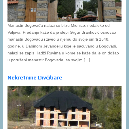
Manastir Bogovađa nalazi se blizu Mionice, nedaleko od
Valjeva. Predanje kaže da je slepi Grgur Branković osnovao
manastir Bogovađu i živeo u njemu do svoje smrti 1548.
godine. u Dabinom Jevanđelju koje je sačuvano u Bogovađi,
nalazi se zapis Hadži Ruvima u kome se kaže da je on došao
u porušeni manastir Bogovađa, sa svojim […]
Nekretnine Divčibare