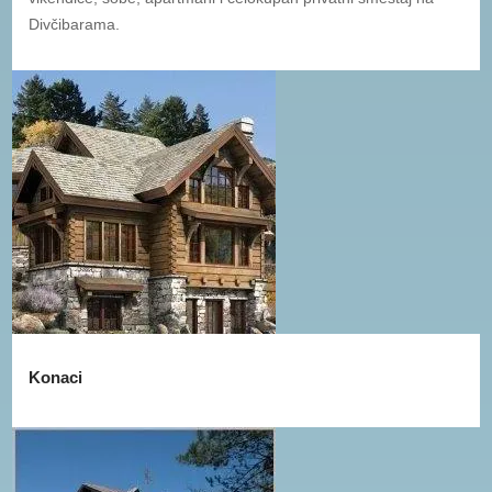
Divčibarama.
Konaci