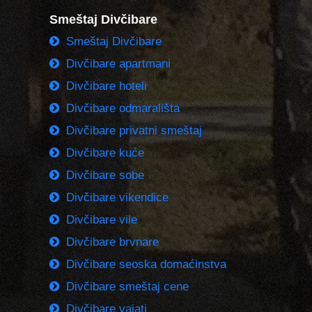
Smeštaj Divčibare
Smeštaj Divčibare
Divčibare apartmani
Divčibare hoteli
Divčibare odmarališta
Divčibare privatni smeštaj
Divčibare kuće
Divčibare sobe
Divčibare vikendice
Divčibare vile
Divčibare brvnare
Divčibare seoska domaćinstva
Divčibare smeštaj cene
Divčibare vajati