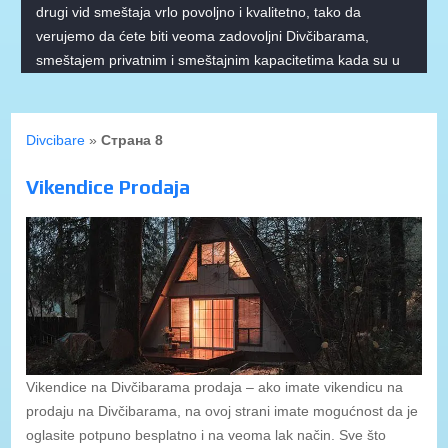
drugi vid smeštaja vrlo povoljno i kvalitetno, tako da
verujemo da ćete biti veoma zadovoljni Divčibarama,
smeštajem privatnim i smeštajnim kapacitetima kada su u
pitanju hoteli na Divčibarama.
Divcibare
»
Страна 8
Vikendice Prodaja
Vikendice na Divčibarama prodaja – ako imate vikendicu na
prodaju na Divčibarama, na ovoj strani imate mogućnost da je
oglasite potpuno besplatno i na veoma lak način. Sve što