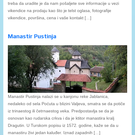
treba da uradite je da nam pošaljete sve informacije u vezi
vikendice na prodaju kao što je telst oglasa, fotografije
vikendice, površina, cena i vaše kontakt […]
Manastir Pustinja
Manastir Pustinja nalazi se u kanjonu reke Jablanica,
nedaleko od sela Poćuta u blizini Valjeva, smatra se da potiče
iz trinaestog ili četrnaestog veka. Predpostavlja se da je
osnovan kao rudarska crkva i da je ktitor manastira kralj
Dragutin. U Turskom popisu iz 1572. godine, kaže se da u
manastiru živi jedan kaluđer. Iznad zapadnih […]