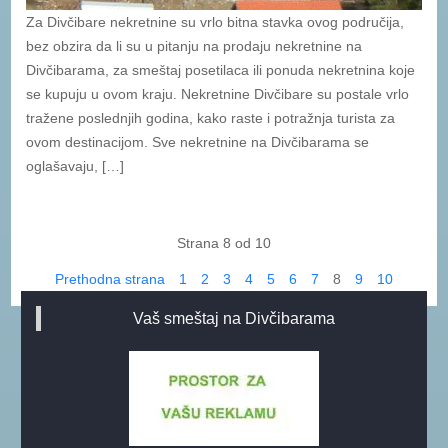
Za Divčibare nekretnine su vrlo bitna stavka ovog područija,
bez obzira da li su u pitanju na prodaju nekretnine na
Divčibarama, za smeštaj posetilaca ili ponuda nekretnina koje
se kupuju u ovom kraju. Nekretnine Divčibare su postale vrlo
tražene poslednjih godina, kako raste i potražnja turista za
ovom destinacijom. Sve nekretnine na Divčibarama se
oglašavaju, […]
Strana 8 od 10
Prethodna strana
1
2
3
4
5
6
7
8
9
10
Sledeća strana
Vaš smeštaj na Divčibarama