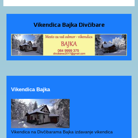
Vikendica Bajka Divčibare
Vikendica Bajka
Vikendica na Divčibarama Bajka izdavanje vikendica