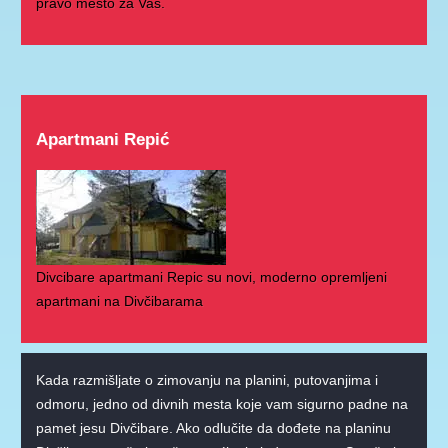
pravo mesto za Vas.
Apartmani Repić
Divcibare apartmani Repic su novi, moderno opremljeni
apartmani na Divčibarama
Kada razmišljate o zimovanju na planini, putovanjima i
odmoru, jedno od divnih mesta koje vam sigurno padne na
pamet jesu Divčibare. Ako odlučite da dođete na planinu