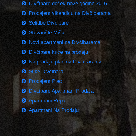
Divčibare doček nove godine 2016
Prodajem vikendicu na Divčibarama
Selidbe Divčibare
Stovarište Miša
Novi apartmani na Divčibarama
Divčibare kuće na prodaju
Na prodaju plac na Divčibarama
Slike Divcibara
Prodajem Plac
Divcibare Apartmani Prodaja
Apartmani Repic
Apartmani Na Prodaju