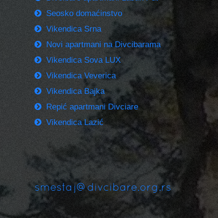
Seosko domaćinstvo
Vikendica Srna
Novi apartmani na Divcibarama
Vikendica Sova LUX
Vikendica Veverica
Vikendica Bajka
Repić apartmani Divciare
Vikendica Lazić
smestaj@divcibare.org.rs