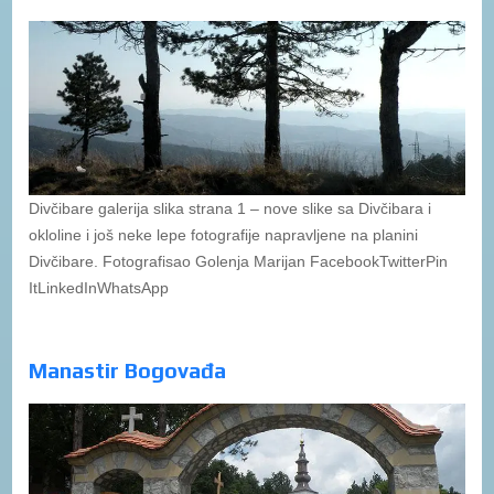
Divčibare galerija slika strana 1 – nove slike sa Divčibara i
okloline i još neke lepe fotografije napravljene na planini
Divčibare. Fotografisao Golenja Marijan FacebookTwitterPin
ItLinkedInWhatsApp
Manastir Bogovađa