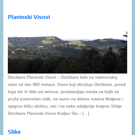
Planinski Visovi
Divcibare Planinski Visovi – Divčibare leže na nadmorskoj
visini od oko 980 metara. Visovi koji okružuju Divčibare, pored
toga što ih štite od vetrova, predstavljaju mesta sa kojih se
pruža izvanredan vidik, ne samo na delove masiva Maljena i
njegovu bližu okolinu, već i na neke udaljenije krajeve Srbije.
Divcibare Planinski Visovi Kraljev Sto – […]
Slike