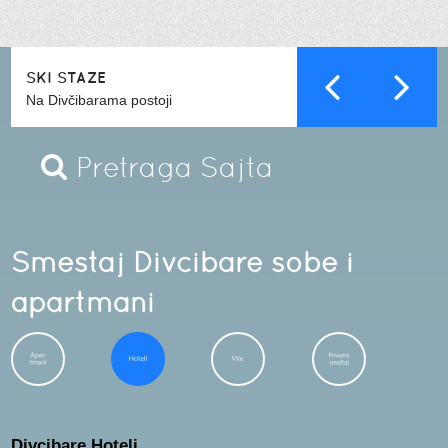
SKI STAZE
Na Divčibarama postoji
Smestaj Divcibare
sobe i
apartmani
Divcibare Hoteli