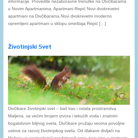
informacije. Provedite nezaboravne trenutke na DIvčibarama
u Novim Apartmanima. Apartmani Repić Novi dvokrevetni
apartmani na Divčibarama Novi dvokrevetni moderno
opremljeni apartmani u sklopu smeštaja Repić […]
Životinjski Svet
Divčibare životinjski svet – baš kao i ostala prostranstva
Maljena, sa većim brojem izvora i tekućih voda i znatnim
bogatstvom biljnog sveta, Divčibare pružaju veoma povoljne
uslove za razvoj životinjskog sveta. Od dlakave divljači na
Maljenu je najznačajniji predstavnik srna, koje ima u znatnom