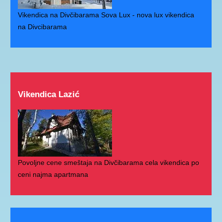
Vikendica na Divčibarama Sova Lux - nova lux vikendica
na Divcibarama
Vikendica Lazić
Povoljne cene smeštaja na Divčibarama cela vikendica po
ceni najma apartmana