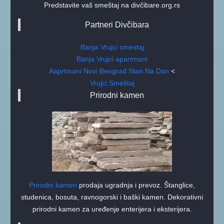
Predstavite vaš smeštaj na divčibare.org.rs
Partneri Divčibara
Banja Vrujci smestaj
Banja Vrujci apartmani
Aaprtmani Novi Beograd Stan Na Dan
<
Vrujci Smeštaj
Prirodni kamen
Prirodni kamen
prodaja ugradnja i prevoz. Štanglice,
studenica, bosuta, ravnogorski i baški kamen. Dekorativni
prirodni kamen za uređenje enterijera i eksterijera.