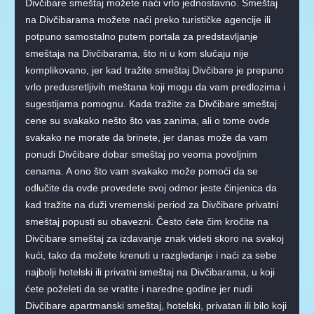
Divčibare smeštaj možete naći vrlo jednostavno. Smeštaj
na Divčibarama možete naći preko turističke agencije ili
potpuno samostalno putem portala za predstavljanje
smeštaja na Divčibarama, što ni u kom slučaju nije
komplikovano, jer kad tražite smeštaj Divčibare je prepuno
vrlo predusretljivih meštana koji mogu da vam predlozima i
sugestijama pomognu. Kada tražite za Divčibare smeštaj
cene su svakako nešto što vas zanima, ali o tome ovde
svakako ne morate da brinete, jer danas može da vam
ponudi Divčibare dobar smeštaj po veoma povoljnim
cenama. A ono što vam svakako može pomoći da se
odlučite da ovde provedete svoj odmor jeste činjenica da
kad tražite na duži vremenski period za Divčibare privatni
smeštaj popusti su obavezni. Često ćete čim kročite na
Divčibare smeštaj za izdavanje znak videti skoro na svakoj
kući, tako da možete krenuti u razgledanje i naći za sebe
najbolji hotelski ili privatni smeštaj na Divčibarama, u koji
ćete poželeti da se vratite i naredne godine jer nudi
Divčibare apartmanski smeštaj, hotelski, privatan ili bilo koji