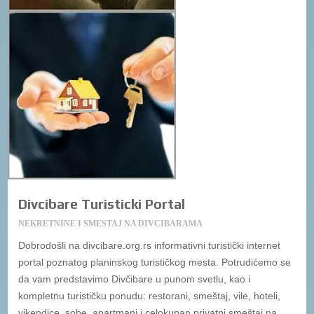
Divcibare Turisticki Portal
NEKRETNINE I SMESTAJ NA DIVCIBARAMA
Dobrodošli na divcibare.org.rs informativni turistički internet
portal poznatog planinskog turističkog mesta. Potrudićemo se
da vam predstavimo Divčibare u punom svetlu, kao i
kompletnu turističku ponudu: restorani, smeštaj, vile, hoteli,
vikendice, sobe, apartmani i celokupan privatni smeštaj na