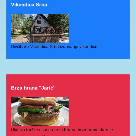
Vikendica Srna
Divčibare Vikendica Srna izdavanje vikendice
Brza hrana ''Jarić''
Ukoliko tražite ukusnu brzu hranu, brza hrana Jare je