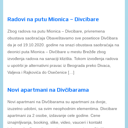
Radovi na putu Mionica – Divcibare
Zbog radova na putu Mionica – Divcibare, privremena
obustava saobraćaja Obaveštavamo sve posetioce Divčibara
da je od 19.10.2020. godine na snazi obustava saobraćaja na
deonici puta Mionica – Divčibare u mestu Brežđe zbog
izvođenja radova na sanaciji klizišta. Tokom izvođenja radova
u upotrbi je alternativni pravac iz Beograda preko Divaca,
Valjeva i Rajkovića do Osečenice […]
Novi apartmani na Divčibarama
Novi apartmani na Divčibarama su apartmani za dvoje,
izuzetno udobni, sa svim neophodnim elementima. Divcibare
apartmani za 2 osobe, izdavanje cele godine. Cene
iznajmljivanja, booking, slike, video, vauceri i kontakt