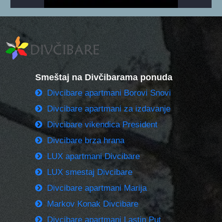
Smeštaj na Divčibarama ponuda
Divcibare apartmani Borovi Snovi
Divcibare apartmani za izdavanje
Divcibare vikendica President
Divcibare brza hrana
LUX apartmani Divcibare
LUX smestaj Divcibare
Divcibare apartmani Marija
Markov Konak Divcibare
Divcibare apartmani Lastin Put