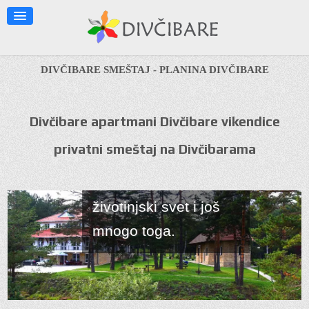
informacije o planini
kao što su klima,
lekovita svojstva, ski
DIVČIBARE SMEŠTAJ - PLANINA DIVČIBARE
staze, staze za
pešačenje, geografski
Divčibare apartmani Divčibare vikendice
položaj, kako doći na
privatni smeštaj na Divčibarama
Divčibare, okolina
Divčibara mapa biljni i
životinjski svet i još
mnogo toga.